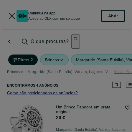
Continua na app
Abrir
Acede ao OLX com um só toque
O que procuras?
Filtros
·
2
Brincos
Margaride (Santa Eulália), Vá
Brincos em Margaride (Santa Eulália), Várzea, Lagares, Varziela E Moure - tudo o que precisa
Mostrar Ma
ENCONTRÁMOS 4 ANÚNCIOS
Como são posicionados os anúncios?
Um Brinco Pandora em prata
original
20 €
Margaride (Santa Eulália), Várzea, Lagares,