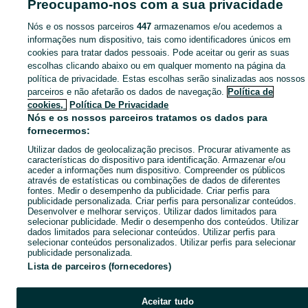
Preocupamo-nos com a sua privacidade
Mapa das freguesias
Mapa de mini-sites
Nós e os nossos parceiros
447
armazenamos e/ou acedemos a
informações num dispositivo, tais como identificadores únicos em
Pesquisas populares
cookies para tratar dados pessoais. Pode aceitar ou gerir as suas
escolhas clicando abaixo ou em qualquer momento na página da
política de privacidade. Estas escolhas serão sinalizadas aos nossos
parceiros e não afetarão os dados de navegação.
Política de
cookies,
Política De Privacidade
Nós e os nossos parceiros tratamos os dados para
fornecermos:
Utilizar dados de geolocalização precisos. Procurar ativamente as
características do dispositivo para identificação. Armazenar e/ou
aceder a informações num dispositivo. Compreender os públicos
através de estatísticas ou combinações de dados de diferentes
fontes. Medir o desempenho da publicidade. Criar perfis para
publicidade personalizada. Criar perfis para personalizar conteúdos.
Desenvolver e melhorar serviços. Utilizar dados limitados para
selecionar publicidade. Medir o desempenho dos conteúdos. Utilizar
dados limitados para selecionar conteúdos. Utilizar perfis para
selecionar conteúdos personalizados. Utilizar perfis para selecionar
publicidade personalizada.
Lista de parceiros (fornecedores)
Aceitar tudo