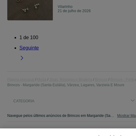
Vilarinho
21 de julho de 2026
1
de
100
Seguinte
Página principal
Moda
Jóias, Relógios e Bijuteria
Brincos
Brincos - Porto
Brincos - Margaride (Santa Eulália), Várzea, Lagares, Varziela E Moure
CATEGORIA
Navegue pelos últimos anúncios de Brincos em Margaride (Santa Eulália), Várzea, Lagares, Varziela E Moure no OLX Portugal. Compre e venda produtos locais com facilidade e segurança.
Mostrar Ma
Mapa do site