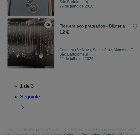
São Bartolomeu)
29 de julho de 2026
Fios em aço prateados - Bijuteria
12 €
Coimbra (Sé Nova, Santa Cruz, Almedina E
São Bartolomeu)
22 de julho de 2026
1
de
3
Seguinte
Página principal
Moda
Jóias, Relógios e Bijuteria
Colares e Pendentes
Colares e Pendentes - Coimbra
Colares e Pendentes - Coimbra (Sé Nova,