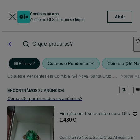
Continua na app
Abrir
Acede ao OLX com um só toque
O que procuras?
Filtros
·
2
Colares e Pendentes
Coimbra (Sé Nov
Colares e Pendentes em Coimbra (Sé Nova, Santa Cruz, Almedina E São Bartolomeu) - tudo o que precisa
Mostrar Ma
ENCONTRÁMOS 27 ANÚNCIOS
Como são posicionados os anúncios?
Fina jóia em Esmeralda e ouro 18 k
1.480 €
Coimbra (Sé Nova, Santa Cruz, Almedina E