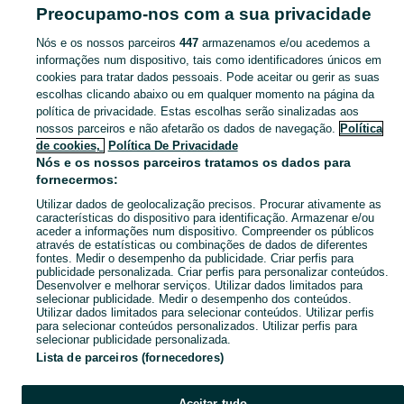
Santa Cruz, Almedina E São Bartolomeu)
Preocupamo-nos com a sua privacidade
Nós e os nossos parceiros
447
armazenamos e/ou acedemos a
CATEGORIA
informações num dispositivo, tais como identificadores únicos em
cookies para tratar dados pessoais. Pode aceitar ou gerir as suas
Navegue pelos últimos anúncios de Colares e Pendentes em Coimbra (Sé Nova, Santa Cruz, Almedina E São Bartolomeu) no OLX Portugal. Compre e venda produtos locais com facilidade e segurança.
Mostrar Ma
escolhas clicando abaixo ou em qualquer momento na página da
política de privacidade. Estas escolhas serão sinalizadas aos
nossos parceiros e não afetarão os dados de navegação.
Política
Mapa do site
de cookies,
Política De Privacidade
Mapa das freguesias
Nós e os nossos parceiros tratamos os dados para
fornecermos:
Mapa de mini-sites
Utilizar dados de geolocalização precisos. Procurar ativamente as
Pesquisas populares
características do dispositivo para identificação. Armazenar e/ou
aceder a informações num dispositivo. Compreender os públicos
através de estatísticas ou combinações de dados de diferentes
fontes. Medir o desempenho da publicidade. Criar perfis para
publicidade personalizada. Criar perfis para personalizar conteúdos.
Desenvolver e melhorar serviços. Utilizar dados limitados para
selecionar publicidade. Medir o desempenho dos conteúdos.
Utilizar dados limitados para selecionar conteúdos. Utilizar perfis
para selecionar conteúdos personalizados. Utilizar perfis para
selecionar publicidade personalizada.
Lista de parceiros (fornecedores)
Aceitar tudo