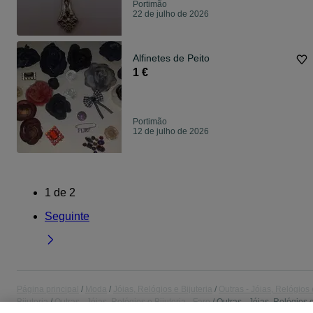
Portimão
22 de julho de 2026
Alfinetes de Peito
1 €
Portimão
12 de julho de 2026
1
de
2
Seguinte
Página principal
Moda
Jóias, Relógios e Bijuteria
Outras - Jóias, Relógios 
Bijuteria
Outras - Jóias, Relógios e Bijuteria - Faro
Outras - Jóias, Relógios 