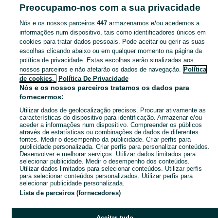
Bijuteria - Portimão
Preocupamo-nos com a sua privacidade
Nós e os nossos parceiros
447
armazenamos e/ou acedemos a
CATEGORIA
informações num dispositivo, tais como identificadores únicos em
cookies para tratar dados pessoais. Pode aceitar ou gerir as suas
Navegue pelos últimos anúncios de Outras - Jóias, Relógios e Bijuteria em Portimão no OLX Portugal. Compre e venda produtos locais com facilidade e segurança.
Mostrar Ma
escolhas clicando abaixo ou em qualquer momento na página da
política de privacidade. Estas escolhas serão sinalizadas aos
nossos parceiros e não afetarão os dados de navegação.
Política
Mapa do site
de cookies,
Política De Privacidade
Mapa das freguesias
Nós e os nossos parceiros tratamos os dados para
fornecermos:
Mapa de mini-sites
Utilizar dados de geolocalização precisos. Procurar ativamente as
Pesquisas populares
características do dispositivo para identificação. Armazenar e/ou
aceder a informações num dispositivo. Compreender os públicos
através de estatísticas ou combinações de dados de diferentes
fontes. Medir o desempenho da publicidade. Criar perfis para
publicidade personalizada. Criar perfis para personalizar conteúdos.
Desenvolver e melhorar serviços. Utilizar dados limitados para
selecionar publicidade. Medir o desempenho dos conteúdos.
Utilizar dados limitados para selecionar conteúdos. Utilizar perfis
para selecionar conteúdos personalizados. Utilizar perfis para
selecionar publicidade personalizada.
Lista de parceiros (fornecedores)
Aceitar tudo