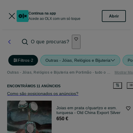
Continua na app
Abrir
Acede ao OLX com um só toque
O que procuras?
Filtros
·
2
Outras - Jóias, Relógios e Bijuteria
Po
Outras - Jóias, Relógios e Bijuteria em Portimão - tudo o que precisa
Mostrar Ma
ENCONTRÁMOS 11 ANÚNCIOS
Como são posicionados os anúncios?
Joias em prata c/quartzo e esm.
turquesa - Old China Export Silver
650 €