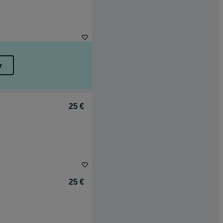
r
25 €
25 €