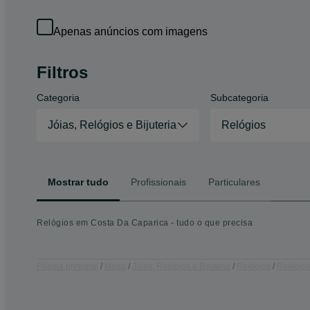
Apenas anúncios com imagens
Filtros
Categoria
Subcategoria
Jóias, Relógios e Bijuteria
Relógios
Mostrar tudo
Profissionais
Particulares
Relógios em Costa Da Caparica - tudo o que precisa
Página principal
Moda
Jóias, Relógios e Bijuteria
Relógios
Relógios