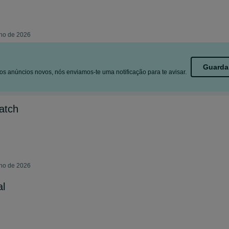
lho de 2026
Guarda
s anúncios novos, nós enviamos-te uma notificação para te avisar.
atch
lho de 2026
al