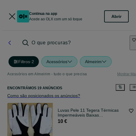
Continua na app
Abrir
Acede ao OLX com um só toque
O que procuras?
Filtros
·
2
Acessórios
Almeirim
Acessórios em Almeirim - tudo o que precisa
Mostrar Ma
ENCONTRÁMOS 19 ANÚNCIOS
Como são posicionados os anúncios?
Luvas Pele 11 Tegera Térmicas
Impermeáveis Baixas
Temperaturas
10 €