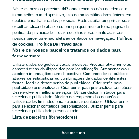
Nós e os nossos parceiros
447
armazenamos e/ou acedemos a
CATEGORIA
informações num dispositivo, tais como identificadores únicos em
cookies para tratar dados pessoais. Pode aceitar ou gerir as suas
escolhas clicando abaixo ou em qualquer momento na página da
Navegue pelos últimos anúncios de Acessórios em Almeirim no OLX Portugal. Compre e venda produtos locais com facilidade e segurança.
Mostrar Ma
política de privacidade. Estas escolhas serão sinalizadas aos
nossos parceiros e não afetarão os dados de navegação.
Política
Mapa do site
de cookies,
Política De Privacidade
Mapa das freguesias
Nós e os nossos parceiros tratamos os dados para
fornecermos:
Mapa de mini-sites
Utilizar dados de geolocalização precisos. Procurar ativamente as
Pesquisas populares
características do dispositivo para identificação. Armazenar e/ou
aceder a informações num dispositivo. Compreender os públicos
através de estatísticas ou combinações de dados de diferentes
fontes. Medir o desempenho da publicidade. Criar perfis para
publicidade personalizada. Criar perfis para personalizar conteúdos.
Desenvolver e melhorar serviços. Utilizar dados limitados para
selecionar publicidade. Medir o desempenho dos conteúdos.
Utilizar dados limitados para selecionar conteúdos. Utilizar perfis
para selecionar conteúdos personalizados. Utilizar perfis para
selecionar publicidade personalizada.
Lista de parceiros (fornecedores)
Aceitar tudo