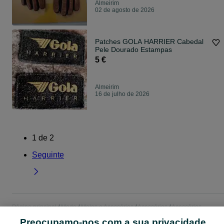
Almeirim
02 de agosto de 2026
Patches GOLA HARRIER Cabedal
Pele Dourado Estampas
5 €
Almeirim
16 de julho de 2026
1
de
2
Seguinte
Página principal
Moda
Malas e Acessórios
Acessórios
Acessórios -
Santarém
Acessórios - Almeirim
Preocupamo-nos com a sua privacidade