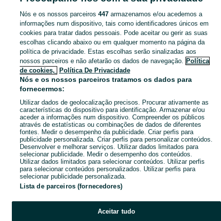
Nós e os nossos parceiros
447
armazenamos e/ou acedemos a
CATEGORIA
informações num dispositivo, tais como identificadores únicos em
cookies para tratar dados pessoais. Pode aceitar ou gerir as suas
escolhas clicando abaixo ou em qualquer momento na página da
Navegue pelos últimos anúncios de Bolsas em Gondomar (São Cosme), Valbom E Jovim no OLX Portugal. Compre e venda produtos locais com facilidade e segurança.
Mostrar Ma
política de privacidade. Estas escolhas serão sinalizadas aos
nossos parceiros e não afetarão os dados de navegação.
Política
Mapa do site
de cookies,
Política De Privacidade
Mapa das freguesias
Nós e os nossos parceiros tratamos os dados para
fornecermos:
Mapa de mini-sites
Utilizar dados de geolocalização precisos. Procurar ativamente as
Pesquisas populares
características do dispositivo para identificação. Armazenar e/ou
aceder a informações num dispositivo. Compreender os públicos
através de estatísticas ou combinações de dados de diferentes
fontes. Medir o desempenho da publicidade. Criar perfis para
publicidade personalizada. Criar perfis para personalizar conteúdos.
Desenvolver e melhorar serviços. Utilizar dados limitados para
selecionar publicidade. Medir o desempenho dos conteúdos.
Utilizar dados limitados para selecionar conteúdos. Utilizar perfis
para selecionar conteúdos personalizados. Utilizar perfis para
selecionar publicidade personalizada.
Lista de parceiros (fornecedores)
Aceitar tudo