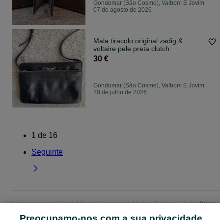
Gondomar (São Cosme), Valbom E Jovim
07 de agosto de 2026
Mala tiracolo original zadig &
voltaire pele preta clutch
30 €
Gondomar (São Cosme), Valbom E Jovim
20 de julho de 2026
1
de
16
Seguinte
Página principal
Moda
Malas e Acessórios
Bolsas
Bolsas - Porto
Bolsas 
Gondomar (São Cosme), Valbom E Jovim
Preocupamo-nos com a sua privacidade