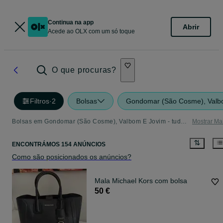
Continua na app
Abrir
Acede ao OLX com um só toque
O que procuras?
Filtros
·
2
Bolsas
Gondomar (São Cosme), Valb
Bolsas em Gondomar (São Cosme), Valbom E Jovim - tudo o que precisa
Mostrar Ma
ENCONTRÁMOS 154 ANÚNCIOS
Como são posicionados os anúncios?
Mala Michael Kors com bolsa
50 €