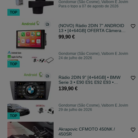
Gondomar (São Cosme), Valbom E Jovim
Para o topo a 07 de agosto de 2026
TOP
(NOVO) Rádio 2DIN 7" ANDROID
13 • [4+64GB] OFERTA Câmera
Moldura • GPS
99,90 €
Gondomar (São Cosme), Valbom E Jovim
24 de julho de 2026
TOP
Rádio 2DIN 9" [4+64GB] • BMW
Serie 3 • E90 E91 E92 E93 •
Android 320
139,90 €
Gondomar (São Cosme), Valbom E Jovim
29 de julho de 2026
TOP
Akrapovic CFMOTO 450NK /
450SR