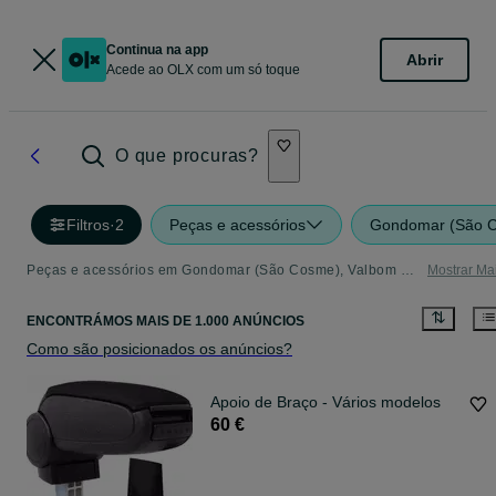
Continua na app
Abrir
Acede ao OLX com um só toque
O que procuras?
Filtros
·
2
Peças e acessórios
Gondomar (São C
Peças e acessórios em Gondomar (São Cosme), Valbom E Jovim - tudo o que precisa
Mostrar Ma
ENCONTRÁMOS
MAIS DE
1.000 ANÚNCIOS
Como são posicionados os anúncios?
Apoio de Braço - Vários modelos
60 €