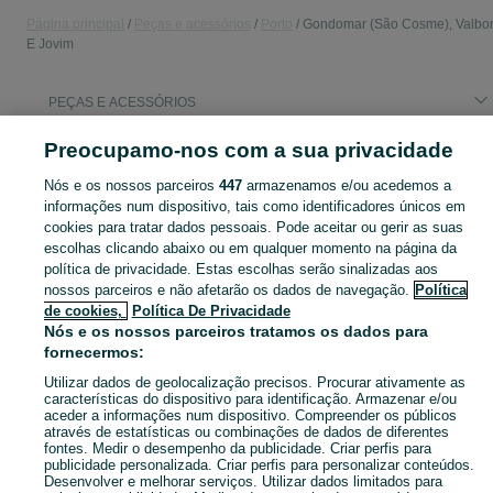
Página principal
Peças e acessórios
Porto
Gondomar (São Cosme), Valb
E Jovim
PEÇAS E ACESSÓRIOS
Preocupamo-nos com a sua privacidade
CATEGORIA
Nós e os nossos parceiros
447
armazenamos e/ou acedemos a
informações num dispositivo, tais como identificadores únicos em
Navegue pelos últimos anúncios de Peças e acessórios em Gondomar (São Cosme), Valbom E Jovim no OLX Portugal. Compre e venda produtos locais com facilidade e segurança.
Mostrar Ma
cookies para tratar dados pessoais. Pode aceitar ou gerir as suas
escolhas clicando abaixo ou em qualquer momento na página da
Mapa do site
política de privacidade. Estas escolhas serão sinalizadas aos
nossos parceiros e não afetarão os dados de navegação.
Política
Mapa das freguesias
de cookies,
Política De Privacidade
Mapa de mini-sites
Nós e os nossos parceiros tratamos os dados para
fornecermos:
Pesquisas populares
Utilizar dados de geolocalização precisos. Procurar ativamente as
características do dispositivo para identificação. Armazenar e/ou
aceder a informações num dispositivo. Compreender os públicos
através de estatísticas ou combinações de dados de diferentes
fontes. Medir o desempenho da publicidade. Criar perfis para
publicidade personalizada. Criar perfis para personalizar conteúdos.
Desenvolver e melhorar serviços. Utilizar dados limitados para