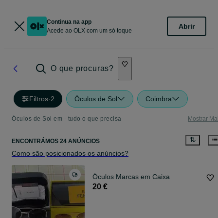
Continua na app
Abrir
Acede ao OLX com um só toque
O que procuras?
Filtros
·
2
Óculos de Sol
Coimbra
Óculos de Sol em - tudo o que precisa
Mostrar Ma
ENCONTRÁMOS 24 ANÚNCIOS
Como são posicionados os anúncios?
Óculos Marcas em Caixa
20 €