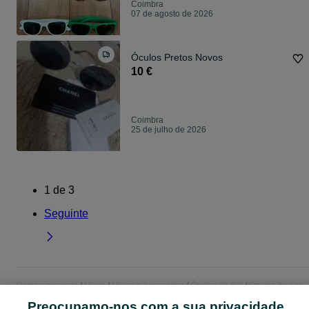
Coimbra
07 de agosto de 2026
Óculos Pretos Novos
10 €
Coimbra
25 de julho de 2026
1
de
3
Seguinte
Página principal
Moda
Malas e Acessórios
Óculos de Sol
Óculos de Sol -
Coimbra
Óculos de Sol - Coimbra
Preocupamo-nos com a sua privacidade