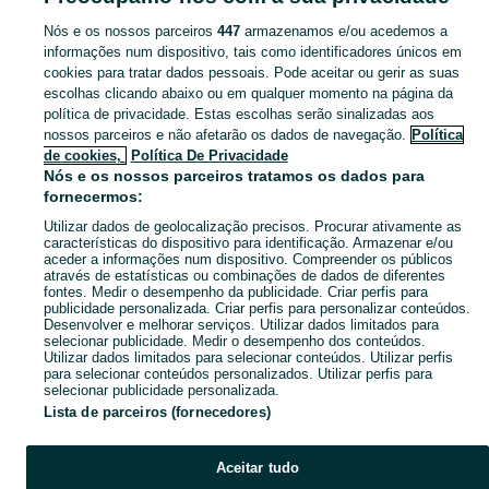
Nós e os nossos parceiros
447
armazenamos e/ou acedemos a
CATEGORIA
informações num dispositivo, tais como identificadores únicos em
cookies para tratar dados pessoais. Pode aceitar ou gerir as suas
escolhas clicando abaixo ou em qualquer momento na página da
Navegue pelos últimos anúncios de Óculos de Sol em no OLX Portugal. Compre e venda produtos locais com facilidade e segurança.
Mostrar Ma
política de privacidade. Estas escolhas serão sinalizadas aos
nossos parceiros e não afetarão os dados de navegação.
Política
Mapa do site
de cookies,
Política De Privacidade
Mapa das freguesias
Nós e os nossos parceiros tratamos os dados para
fornecermos:
Mapa de mini-sites
Utilizar dados de geolocalização precisos. Procurar ativamente as
Pesquisas populares
características do dispositivo para identificação. Armazenar e/ou
aceder a informações num dispositivo. Compreender os públicos
através de estatísticas ou combinações de dados de diferentes
fontes. Medir o desempenho da publicidade. Criar perfis para
publicidade personalizada. Criar perfis para personalizar conteúdos.
Desenvolver e melhorar serviços. Utilizar dados limitados para
selecionar publicidade. Medir o desempenho dos conteúdos.
Utilizar dados limitados para selecionar conteúdos. Utilizar perfis
para selecionar conteúdos personalizados. Utilizar perfis para
selecionar publicidade personalizada.
Lista de parceiros (fornecedores)
Aceitar tudo