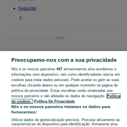
Seguinte
Página principal
Moda
Faro
Olhão
MODA
Preocupamo-nos com a sua privacidade
CATEGORIA
Nós e os nossos parceiros
447
armazenamos e/ou acedemos a
informações num dispositivo, tais como identificadores únicos em
cookies para tratar dados pessoais. Pode aceitar ou gerir as suas
Navegue pelos últimos anúncios de Moda em Olhão no OLX Portugal. Compre e venda produtos locais com facilidade e segurança.
Mostrar Ma
escolhas clicando abaixo ou em qualquer momento na página da
política de privacidade. Estas escolhas serão sinalizadas aos
Mapa do site
nossos parceiros e não afetarão os dados de navegação.
Política
de cookies,
Política De Privacidade
Mapa das freguesias
Nós e os nossos parceiros tratamos os dados para
Mapa de mini-sites
fornecermos:
Pesquisas populares
Utilizar dados de geolocalização precisos. Procurar ativamente as
características do dispositivo para identificação. Armazenar e/ou