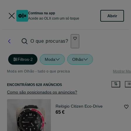
Continua na app
Abrir
Acede ao OLX com um só toque
O que procuras?
Filtros
·
2
Moda
Olhão
Moda em Olhão - tudo o que precisa
Mostrar Ma
ENCONTRÁMOS 628 ANÚNCIOS
Como são posicionados os anúncios?
Relógio Citizen Eco-Drive
65 €