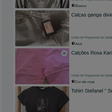
Branco
Calças ganga dixi
União de Freguesias da cidad
Azul
Calções Rosa Kar
União de Freguesias da cida
Cor-de-rosa
Tshirt Stefanel "