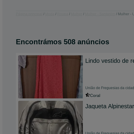
Página principal
Moda
Roupa
Mulher
Mulher - Santarém
Mulher - 
Encontrámos 508 anúncios
Lindo vestido de 
União de Freguesias da cidad
Coral
Jaqueta Alpinesta
União de Freguesias da cida