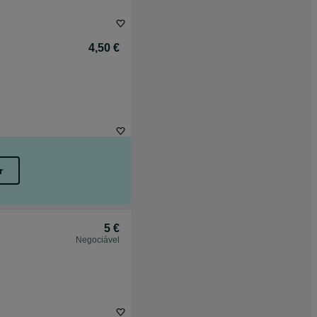
4,50 €
r
5 €
Negociável