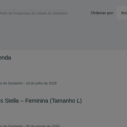
Ordenar por:
Anú
União de Freguesias da cidade de Santarém
renda
e de Santarém - 19 de julho de 2026
rs Stella – Feminina (Tamanho L)
de de Santarém - 05 de agosto de 2026