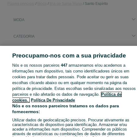
Página principal
Moda
Ilha de Santa Maria
Santo Espírito
MODA
CATEGORIA
Navegue pelos últimos anúncios de Moda em Santo Espírito no OLX Portugal. Compre e venda produtos locais com facilidade e segurança.
Mostrar Ma
Preocupamo-nos com a sua privacidade
Nós e os nossos parceiros
447
armazenamos e/ou acedemos a
Mapa do site
informações num dispositivo, tais como identificadores únicos em
Mapa das freguesias
cookies para tratar dados pessoais. Pode aceitar ou gerir as suas
Mapa de mini-sites
escolhas clicando abaixo ou em qualquer momento na página da
política de privacidade. Estas escolhas serão sinalizadas aos nossos
Pesquisas populares
parceiros e não afetarão os dados de navegação.
Política de
cookies,
Política De Privacidade
Nós e os nossos parceiros tratamos os dados para
fornecermos:
Utilizar dados de geolocalização precisos. Procurar ativamente as
características do dispositivo para identificação. Armazenar e/ou
aceder a informações num dispositivo. Compreender os públicos
através de estatísticas ou combinações de dados de diferentes