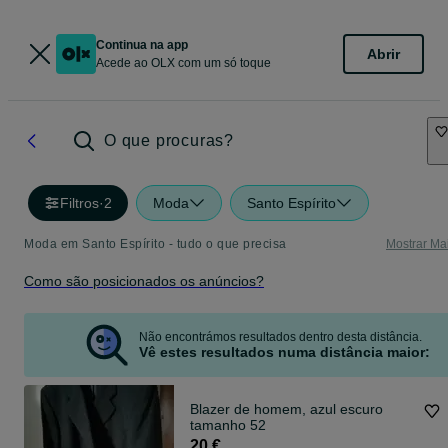
Continua na app
Abrir
Acede ao OLX com um só toque
O que procuras?
Filtros
·
2
Moda
Santo Espírito
Moda em Santo Espírito - tudo o que precisa
Mostrar Ma
Como são posicionados os anúncios?
Não encontrámos resultados dentro desta distância.
Vê estes resultados numa distância maior:
Blazer de homem, azul escuro
tamanho 52
20 €