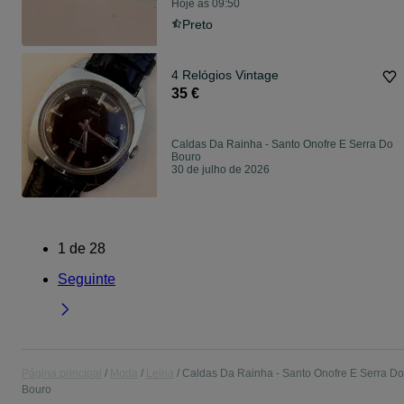
Hoje às 09:50
Preto
4 Relógios Vintage
35 €
Caldas Da Rainha - Santo Onofre E Serra Do
Bouro
30 de julho de 2026
1
de
28
Seguinte
Página principal
Moda
Leiria
Caldas Da Rainha - Santo Onofre E Serra Do
Bouro