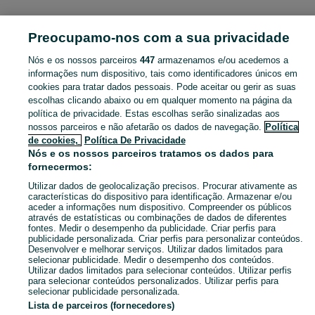
MODA
Preocupamo-nos com a sua privacidade
Nós e os nossos parceiros
447
armazenamos e/ou acedemos a
CATEGORIA
informações num dispositivo, tais como identificadores únicos em
cookies para tratar dados pessoais. Pode aceitar ou gerir as suas
Navegue pelos últimos anúncios de Moda em Caldas Da Rainha - Santo Onofre E Serra Do Bouro no OLX Portugal. Compre e venda produtos locais com facilidade e segurança.
Mostrar Ma
escolhas clicando abaixo ou em qualquer momento na página da
política de privacidade. Estas escolhas serão sinalizadas aos
nossos parceiros e não afetarão os dados de navegação.
Política
Mapa do site
de cookies,
Política De Privacidade
Mapa das freguesias
Nós e os nossos parceiros tratamos os dados para
fornecermos:
Mapa de mini-sites
Utilizar dados de geolocalização precisos. Procurar ativamente as
Pesquisas populares
características do dispositivo para identificação. Armazenar e/ou
aceder a informações num dispositivo. Compreender os públicos
através de estatísticas ou combinações de dados de diferentes
fontes. Medir o desempenho da publicidade. Criar perfis para
publicidade personalizada. Criar perfis para personalizar conteúdos.
Desenvolver e melhorar serviços. Utilizar dados limitados para
selecionar publicidade. Medir o desempenho dos conteúdos.
Utilizar dados limitados para selecionar conteúdos. Utilizar perfis
para selecionar conteúdos personalizados. Utilizar perfis para
selecionar publicidade personalizada.
Lista de parceiros (fornecedores)