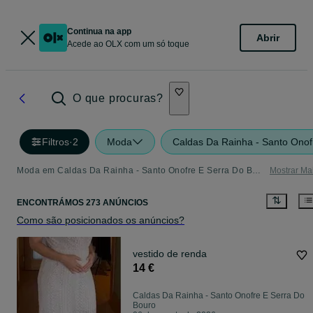
Continua na app
Abrir
Acede ao OLX com um só toque
O que procuras?
Filtros
·
2
Moda
Caldas Da Rainha - Santo Onof
Moda em Caldas Da Rainha - Santo Onofre E Serra Do Bouro - tudo o que precisa
Mostrar Ma
ENCONTRÁMOS 273 ANÚNCIOS
Como são posicionados os anúncios?
vestido de renda
14 €
Caldas Da Rainha - Santo Onofre E Serra Do
Bouro