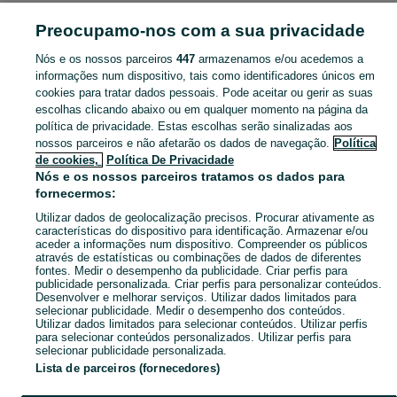
MODA
Preocupamo-nos com a sua privacidade
Nós e os nossos parceiros
447
armazenamos e/ou acedemos a
CATEGORIA
informações num dispositivo, tais como identificadores únicos em
cookies para tratar dados pessoais. Pode aceitar ou gerir as suas
Navegue pelos últimos anúncios de Moda em Vila de Cucujães no OLX Portugal. Compre e venda produtos locais com facilidade e segurança.
Mostrar Ma
escolhas clicando abaixo ou em qualquer momento na página da
política de privacidade. Estas escolhas serão sinalizadas aos
nossos parceiros e não afetarão os dados de navegação.
Política
Mapa do site
de cookies,
Política De Privacidade
Mapa das freguesias
Nós e os nossos parceiros tratamos os dados para
fornecermos:
Mapa de mini-sites
Utilizar dados de geolocalização precisos. Procurar ativamente as
Pesquisas populares
características do dispositivo para identificação. Armazenar e/ou
aceder a informações num dispositivo. Compreender os públicos
através de estatísticas ou combinações de dados de diferentes
fontes. Medir o desempenho da publicidade. Criar perfis para
publicidade personalizada. Criar perfis para personalizar conteúdos.
Desenvolver e melhorar serviços. Utilizar dados limitados para
selecionar publicidade. Medir o desempenho dos conteúdos.
Utilizar dados limitados para selecionar conteúdos. Utilizar perfis
para selecionar conteúdos personalizados. Utilizar perfis para
selecionar publicidade personalizada.
Lista de parceiros (fornecedores)