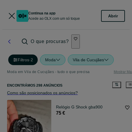
Continua na app
Abrir
Acede ao OLX com um só toque
O que procuras?
Filtros
·
2
Moda
Vila de Cucujães
Moda em Vila de Cucujães - tudo o que precisa
Mostrar Ma
ENCONTRÁMOS 298 ANÚNCIOS
Como são posicionados os anúncios?
Relógio G Shock gba900
75 €