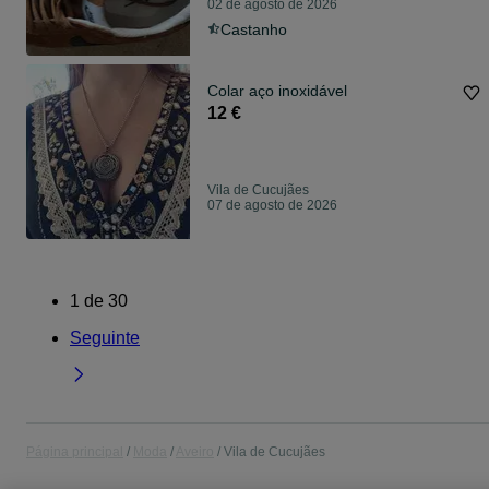
02 de agosto de 2026
Castanho
Colar aço inoxidável
12 €
Vila de Cucujães
07 de agosto de 2026
1
de
30
Seguinte
Página principal
Moda
Aveiro
Vila de Cucujães