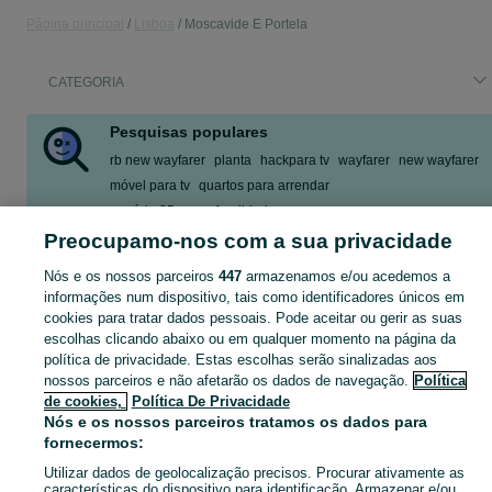
Página principal
Lisboa
Moscavide E Portela
CATEGORIA
Pesquisas populares
rb new wayfarer
planta
hackpara tv
wayfarer
new wayfarer
móvel para tv
quartos para arrendar
armário 35cm profundidade
Preocupamo-nos com a sua privacidade
Mostrar Mais
Nós e os nossos parceiros
447
armazenamos e/ou acedemos a
informações num dispositivo, tais como identificadores únicos em
Descubra os anúncios classificados gratuitos em Moscavide E Portela no OLX Portugal. Desde empregos a serviços e produtos, encontre tudo o que precisa localmente.
Mostrar Ma
cookies para tratar dados pessoais. Pode aceitar ou gerir as suas
escolhas clicando abaixo ou em qualquer momento na página da
Mapa do site
política de privacidade. Estas escolhas serão sinalizadas aos
nossos parceiros e não afetarão os dados de navegação.
Política
Mapa das freguesias
de cookies,
Política De Privacidade
Mapa de mini-sites
Nós e os nossos parceiros tratamos os dados para
Pesquisas populares
fornecermos:
Utilizar dados de geolocalização precisos. Procurar ativamente as
características do dispositivo para identificação. Armazenar e/ou