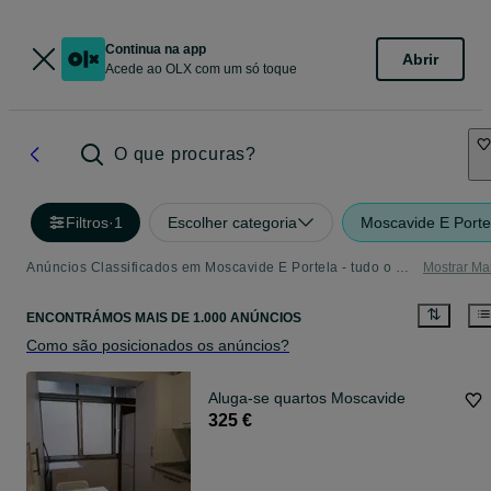
Continua na app
Abrir
Acede ao OLX com um só toque
O que procuras?
Filtros
·
1
Escolher categoria
Moscavide E Porte
Anúncios Classificados em Moscavide E Portela - tudo o que precisa
Mostrar Ma
ENCONTRÁMOS
MAIS DE
1.000 ANÚNCIOS
Como são posicionados os anúncios?
Aluga-se quartos Moscavide
325 €