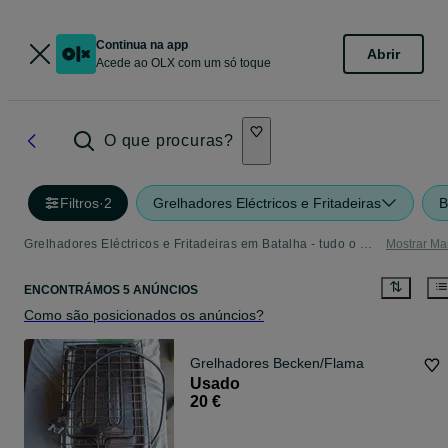
Continua na app
Abrir
Acede ao OLX com um só toque
O que procuras?
Filtros
·
2
Grelhadores Eléctricos e Fritadeiras
B
Grelhadores Eléctricos e Fritadeiras em Batalha - tudo o que precisa
Mostrar Ma
ENCONTRÁMOS 5 ANÚNCIOS
Como são posicionados os anúncios?
Grelhadores Becken/Flama
Usado
20 €