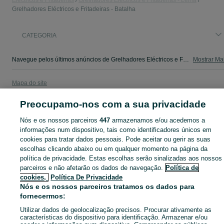
Eléctricos e Fritadeiras
Grelhadores Eléctricos e Fritadeiras - Leiria
Grelhadores Eléctricos e Fritadeiras - Batalha
CATEGORIA
Navegue pelos últimos anúncios de Grelhadores Eléctricos e Fritadeiras em Batalha no OLX Portugal. Compre e venda produtos locais com facilidade e segurança.
Mostrar Ma
Mapa do site
Mapa das freguesias
Preocupamo-nos com a sua privacidade
Mapa de mini-sites
Nós e os nossos parceiros
447
armazenamos e/ou acedemos a
Pesquisas populares
informações num dispositivo, tais como identificadores únicos em
cookies para tratar dados pessoais. Pode aceitar ou gerir as suas
escolhas clicando abaixo ou em qualquer momento na página da
política de privacidade. Estas escolhas serão sinalizadas aos nossos
parceiros e não afetarão os dados de navegação.
Política de
cookies,
Política De Privacidade
Nós e os nossos parceiros tratamos os dados para
fornecermos:
Utilizar dados de geolocalização precisos. Procurar ativamente as
características do dispositivo para identificação. Armazenar e/ou