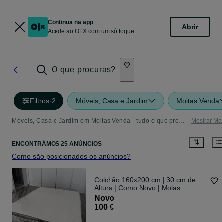
Continua na app
Abrir
Acede ao OLX com um só toque
O que procuras?
Filtros
·
2
Móveis, Casa e Jardim
Moitas Venda
Móveis, Casa e Jardim em Moitas Venda - tudo o que precisa
Mostrar Ma
ENCONTRÁMOS 25 ANÚNCIOS
Como são posicionados os anúncios?
Colchão 160x200 cm | 30 cm de
Altura | Como Novo | Molas
ensacadas
Novo
100 €