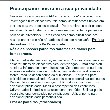
MÓVEIS, CASA E JARDIM
Preocupamo-nos com a sua privacidade
Nós e os nossos parceiros
447
armazenamos e/ou acedemos a
CATEGORIA
informações num dispositivo, tais como identificadores únicos em
cookies para tratar dados pessoais. Pode aceitar ou gerir as suas
Navegue pelos últimos anúncios de Móveis, Casa e Jardim em Moitas Venda no OLX Portugal. Compre e venda produtos locais com facilidade e segurança.
Mostrar Ma
escolhas clicando abaixo ou em qualquer momento na página da
política de privacidade. Estas escolhas serão sinalizadas aos
nossos parceiros e não afetarão os dados de navegação.
Política
Mapa do site
de cookies,
Política De Privacidade
Mapa das freguesias
Nós e os nossos parceiros tratamos os dados para
fornecermos:
Mapa de mini-sites
Utilizar dados de geolocalização precisos. Procurar ativamente as
Pesquisas populares
características do dispositivo para identificação. Armazenar e/ou
aceder a informações num dispositivo. Compreender os públicos
através de estatísticas ou combinações de dados de diferentes
fontes. Medir o desempenho da publicidade. Criar perfis para
publicidade personalizada. Criar perfis para personalizar conteúdos.
Desenvolver e melhorar serviços. Utilizar dados limitados para
selecionar publicidade. Medir o desempenho dos conteúdos.
Utilizar dados limitados para selecionar conteúdos. Utilizar perfis
para selecionar conteúdos personalizados. Utilizar perfis para
selecionar publicidade personalizada.
Lista de parceiros (fornecedores)