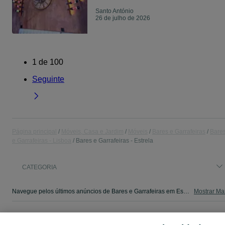
Santo António
26 de julho de 2026
1
de
100
Seguinte
Página principal
Móveis, Casa e Jardim
Móveis
Bares e Garrafeiras
Bare
e Garrafeiras - Lisboa
Bares e Garrafeiras - Estrela
CATEGORIA
Navegue pelos últimos anúncios de Bares e Garrafeiras em Estrela no OLX Portugal. Compre e venda produtos locais com facilidade e segurança.
Mostrar Ma
Mapa do site