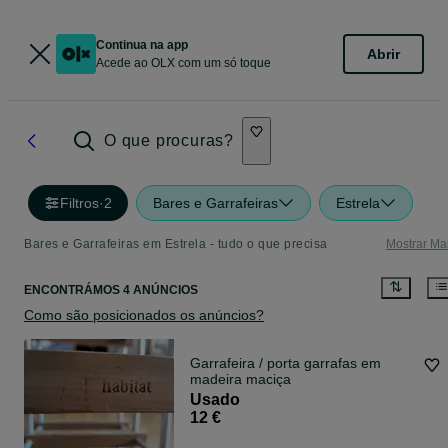
Continua na app
Abrir
Acede ao OLX com um só toque
O que procuras?
Filtros
·
2
Bares e Garrafeiras
Estrela
Bares e Garrafeiras em Estrela - tudo o que precisa
Mostrar Ma
ENCONTRÁMOS 4 ANÚNCIOS
Como são posicionados os anúncios?
Garrafeira / porta garrafas em
madeira maciça
Usado
12 €