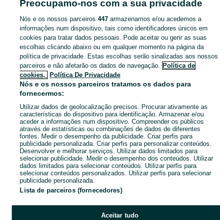
Preocupamo-nos com a sua privacidade
Mapa das freguesias
Mapa de mini-sites
Nós e os nossos parceiros
447
armazenamos e/ou acedemos a
informações num dispositivo, tais como identificadores únicos em
Pesquisas populares
cookies para tratar dados pessoais. Pode aceitar ou gerir as suas
escolhas clicando abaixo ou em qualquer momento na página da
política de privacidade. Estas escolhas serão sinalizadas aos nossos
parceiros e não afetarão os dados de navegação.
Política de
cookies,
Política De Privacidade
Nós e os nossos parceiros tratamos os dados para
fornecermos:
Utilizar dados de geolocalização precisos. Procurar ativamente as
características do dispositivo para identificação. Armazenar e/ou
aceder a informações num dispositivo. Compreender os públicos
através de estatísticas ou combinações de dados de diferentes
fontes. Medir o desempenho da publicidade. Criar perfis para
publicidade personalizada. Criar perfis para personalizar conteúdos.
Desenvolver e melhorar serviços. Utilizar dados limitados para
selecionar publicidade. Medir o desempenho dos conteúdos. Utilizar
dados limitados para selecionar conteúdos. Utilizar perfis para
selecionar conteúdos personalizados. Utilizar perfis para selecionar
publicidade personalizada.
Lista de parceiros (fornecedores)
Aceitar tudo