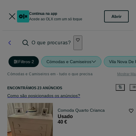
Continua na app
Abrir
Acede ao OLX com um só toque
O que procuras?
Filtros
·
2
Cómodas e Camiseiros
Vila Nova De 
Cómodas e Camiseiros em - tudo o que precisa
Mostrar Ma
ENCONTRÁMOS 23 ANÚNCIOS
Como são posicionados os anúncios?
Comoda Quarto Crianca
Usado
40 €