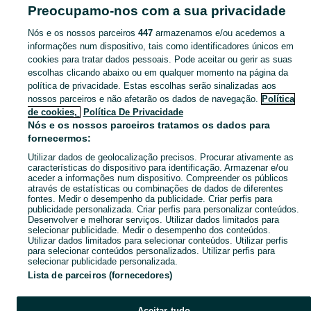
Famalicão E Calendário
Preocupamo-nos com a sua privacidade
Nós e os nossos parceiros
447
armazenamos e/ou acedemos a
CATEGORIA
informações num dispositivo, tais como identificadores únicos em
cookies para tratar dados pessoais. Pode aceitar ou gerir as suas
Navegue pelos últimos anúncios de Cómodas e Camiseiros em no OLX Portugal. Compre e venda produtos locais com facilidade e segurança.
Mostrar Ma
escolhas clicando abaixo ou em qualquer momento na página da
política de privacidade. Estas escolhas serão sinalizadas aos
nossos parceiros e não afetarão os dados de navegação.
Política
Mapa do site
de cookies,
Política De Privacidade
Mapa das freguesias
Nós e os nossos parceiros tratamos os dados para
fornecermos:
Mapa de mini-sites
Utilizar dados de geolocalização precisos. Procurar ativamente as
Pesquisas populares
características do dispositivo para identificação. Armazenar e/ou
aceder a informações num dispositivo. Compreender os públicos
através de estatísticas ou combinações de dados de diferentes
fontes. Medir o desempenho da publicidade. Criar perfis para
publicidade personalizada. Criar perfis para personalizar conteúdos.
Desenvolver e melhorar serviços. Utilizar dados limitados para
selecionar publicidade. Medir o desempenho dos conteúdos.
Utilizar dados limitados para selecionar conteúdos. Utilizar perfis
para selecionar conteúdos personalizados. Utilizar perfis para
selecionar publicidade personalizada.
Lista de parceiros (fornecedores)
Aceitar tudo