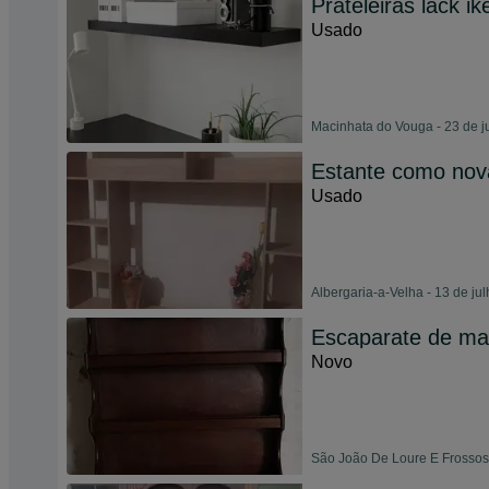
Prateleiras lack i
Usado
Macinhata do Vouga - 23 de j
Estante como nov
Usado
Albergaria-a-Velha - 13 de ju
Escaparate de ma
Novo
São João De Loure E Frossos