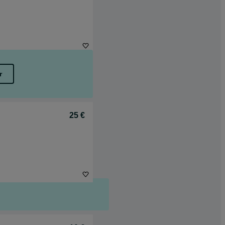
r
25 €