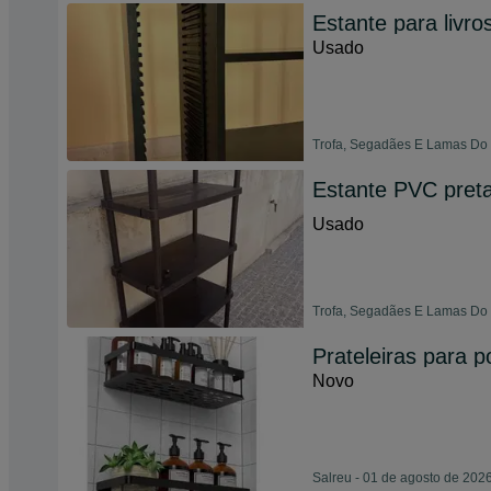
Estante para livro
Usado
Trofa, Segadães E Lamas Do 
Estante PVC pret
Usado
Trofa, Segadães E Lamas Do 
Prateleiras para 
Novo
Salreu - 01 de agosto de 202