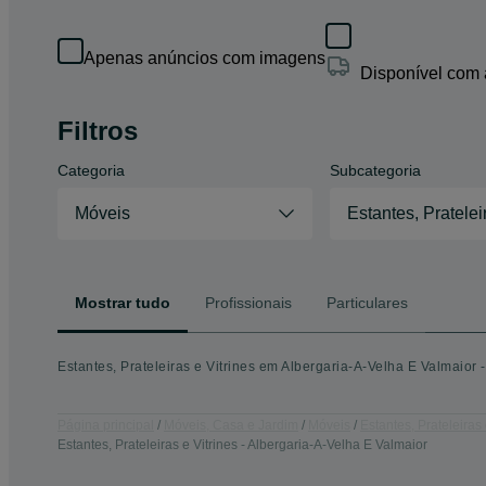
Apenas anúncios com imagens
Disponível com
Filtros
Categoria
Subcategoria
Móveis
Estantes, Pratelei
Mostrar tudo
Profissionais
Particulares
Estantes, Prateleiras e Vitrines em Albergaria-A-Velha E Valmaior 
Página principal
Móveis, Casa e Jardim
Móveis
Estantes, Prateleiras 
Estantes, Prateleiras e Vitrines - Albergaria-A-Velha E Valmaior