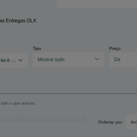
 as Entregas OLX
Tipo
Preço
Mostrar tudo
ras e Vitrines
- tudo o que precisa
e Vitrines
Estantes, Prateleiras e Vitrines - Aveiro
Ordenar por:
Anú