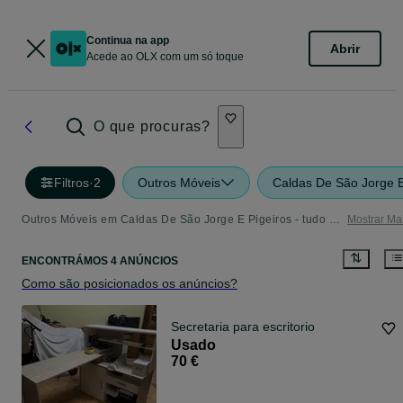
Continua na app
Abrir
Acede ao OLX com um só toque
O que procuras?
Filtros
·
2
Outros Móveis
Caldas De São Jorge E
Outros Móveis em Caldas De São Jorge E Pigeiros - tudo o que precisa
Mostrar Ma
ENCONTRÁMOS 4 ANÚNCIOS
Como são posicionados os anúncios?
Secretaria para escritorio
Usado
70 €