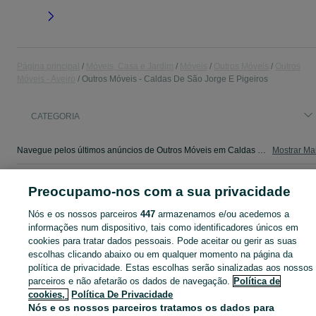
Página principal
Móveis, Casa e Jardim
Móveis
Outros Móveis
Outros
Móveis - Aveiro
Outros Móveis - Caldas De São Jorge E Pigeiros
CATEGORIA
Navegue pelos últimos anúncios de Outros Móveis em Caldas De São Jorge E Pigeiros no OLX Portugal. Compre e venda produtos locais com facilidade e segurança.
Mostrar Ma
Mapa do site
Preocupamo-nos com a sua privacidade
Mapa das freguesias
Nós e os nossos parceiros
447
armazenamos e/ou acedemos a
Mapa de mini-sites
informações num dispositivo, tais como identificadores únicos em
Pesquisas populares
cookies para tratar dados pessoais. Pode aceitar ou gerir as suas
escolhas clicando abaixo ou em qualquer momento na página da
política de privacidade. Estas escolhas serão sinalizadas aos nossos
parceiros e não afetarão os dados de navegação.
Política de
cookies,
Política De Privacidade
Nós e os nossos parceiros tratamos os dados para