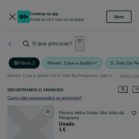
Continua na app
Abrir
Acede ao OLX com um só toque
O que procuras?
Filtros
·
2
Móveis, Casa e Jardim
S. João Da Pe
Móveis, Casa e Jardim em S. João Da Pesqueira - tudo o que precisa
Mostrar Ma
ENCONTRÁMOS 11 ANÚNCIOS
Como são posicionados os anúncios?
Piscina Velha Grátis São João da
Pesqueira
Usado
1 €