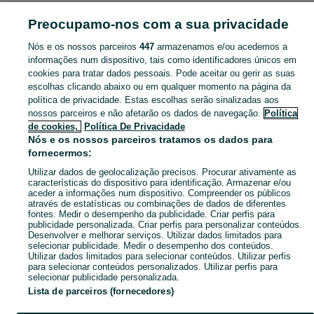
MÓVEIS, CASA E JARDIM
Preocupamo-nos com a sua privacidade
Nós e os nossos parceiros
447
armazenamos e/ou acedemos a
CATEGORIA
informações num dispositivo, tais como identificadores únicos em
cookies para tratar dados pessoais. Pode aceitar ou gerir as suas
Navegue pelos últimos anúncios de Móveis, Casa e Jardim em S. João Da Pesqueira no OLX Portugal. Compre e venda produtos locais com facilidade e segurança.
Mostrar Ma
escolhas clicando abaixo ou em qualquer momento na página da
política de privacidade. Estas escolhas serão sinalizadas aos
nossos parceiros e não afetarão os dados de navegação.
Política
Mapa do site
de cookies,
Política De Privacidade
Mapa das freguesias
Nós e os nossos parceiros tratamos os dados para
fornecermos:
Mapa de mini-sites
Utilizar dados de geolocalização precisos. Procurar ativamente as
Pesquisas populares
características do dispositivo para identificação. Armazenar e/ou
aceder a informações num dispositivo. Compreender os públicos
através de estatísticas ou combinações de dados de diferentes
fontes. Medir o desempenho da publicidade. Criar perfis para
publicidade personalizada. Criar perfis para personalizar conteúdos.
Desenvolver e melhorar serviços. Utilizar dados limitados para
selecionar publicidade. Medir o desempenho dos conteúdos.
Utilizar dados limitados para selecionar conteúdos. Utilizar perfis
para selecionar conteúdos personalizados. Utilizar perfis para
selecionar publicidade personalizada.
Lista de parceiros (fornecedores)