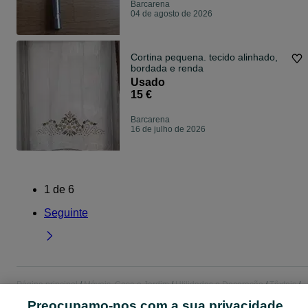
Barcarena
04 de agosto de 2026
Cortina pequena. tecido alinhado,
bordada e renda
Usado
15 €
Barcarena
16 de julho de 2026
1
de
6
Seguinte
Página principal
Móveis, Casa e Jardim
Utilidades e Decoração
Têxteis
Têxteis - Lisboa
Têxteis - Barcarena
Preocupamo-nos com a sua privacidade