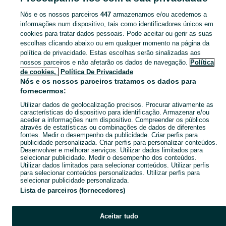
Nós e os nossos parceiros
447
armazenamos e/ou acedemos a
CATEGORIA
informações num dispositivo, tais como identificadores únicos em
cookies para tratar dados pessoais. Pode aceitar ou gerir as suas
escolhas clicando abaixo ou em qualquer momento na página da
Navegue pelos últimos anúncios de Têxteis em Barcarena no OLX Portugal. Compre e venda produtos locais com facilidade e segurança.
Mostrar Ma
política de privacidade. Estas escolhas serão sinalizadas aos
nossos parceiros e não afetarão os dados de navegação.
Política
Mapa do site
de cookies,
Política De Privacidade
Mapa das freguesias
Nós e os nossos parceiros tratamos os dados para
fornecermos:
Mapa de mini-sites
Utilizar dados de geolocalização precisos. Procurar ativamente as
Pesquisas populares
características do dispositivo para identificação. Armazenar e/ou
aceder a informações num dispositivo. Compreender os públicos
através de estatísticas ou combinações de dados de diferentes
fontes. Medir o desempenho da publicidade. Criar perfis para
publicidade personalizada. Criar perfis para personalizar conteúdos.
Desenvolver e melhorar serviços. Utilizar dados limitados para
selecionar publicidade. Medir o desempenho dos conteúdos.
Utilizar dados limitados para selecionar conteúdos. Utilizar perfis
para selecionar conteúdos personalizados. Utilizar perfis para
selecionar publicidade personalizada.
Lista de parceiros (fornecedores)
Aceitar tudo