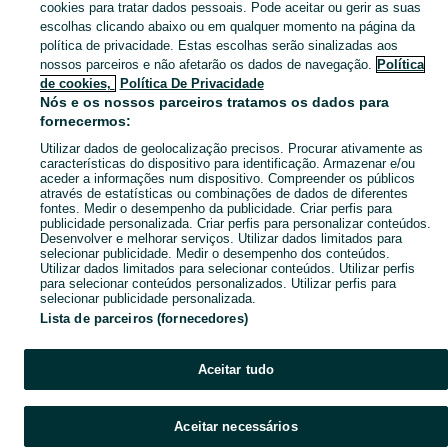
cookies para tratar dados pessoais. Pode aceitar ou gerir as suas
PEÇAS E ACESSÓRIOS
escolhas clicando abaixo ou em qualquer momento na página da
política de privacidade. Estas escolhas serão sinalizadas aos
nossos parceiros e não afetarão os dados de navegação.
Política
CATEGORIA
de cookies,
Política De Privacidade
Nós e os nossos parceiros tratamos os dados para
fornecermos:
Navegue pelos últimos anúncios de Peças e acessórios em no OLX Portugal. Compre e venda produtos locais com facilidade e segurança.
Mostrar Ma
Utilizar dados de geolocalização precisos. Procurar ativamente as
características do dispositivo para identificação. Armazenar e/ou
Mapa do site
aceder a informações num dispositivo. Compreender os públicos
através de estatísticas ou combinações de dados de diferentes
Mapa das freguesias
fontes. Medir o desempenho da publicidade. Criar perfis para
Mapa de mini-sites
publicidade personalizada. Criar perfis para personalizar conteúdos.
Desenvolver e melhorar serviços. Utilizar dados limitados para
Pesquisas populares
selecionar publicidade. Medir o desempenho dos conteúdos.
Utilizar dados limitados para selecionar conteúdos. Utilizar perfis
para selecionar conteúdos personalizados. Utilizar perfis para
selecionar publicidade personalizada.
Lista de parceiros (fornecedores)
Aceitar tudo
Aceitar necessários