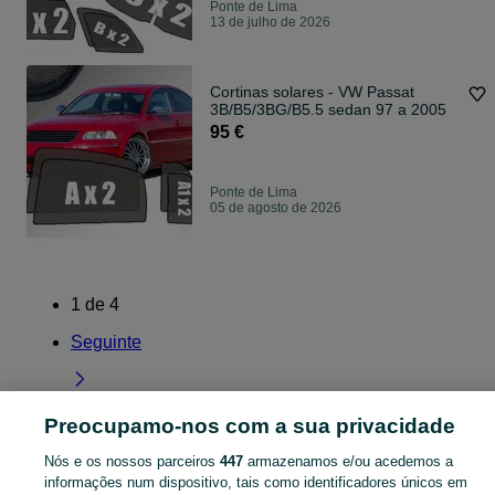
Ponte de Lima
13 de julho de 2026
Cortinas solares - VW Passat
3B/B5/3BG/B5.5 sedan 97 a 2005
95 €
Ponte de Lima
05 de agosto de 2026
1
de
4
Seguinte
Preocupamo-nos com a sua privacidade
Página principal
Peças e acessórios
Viana do Castelo
Ponte de Lima
Nós e os nossos parceiros
447
armazenamos e/ou acedemos a
informações num dispositivo, tais como identificadores únicos em