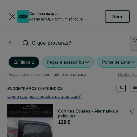
Continua na app
Abrir
Acede ao OLX com um só toque
O que procuras?
Filtros
·
2
Peças e acessórios
Ponte de Lima
Peças e acessórios em - tudo o que precisa
Mostrar Ma
ENCONTRÁMOS 34 ANÚNCIOS
Como são posicionados os anúncios?
Cortinas Solares - Alternativa a
películas
120 €