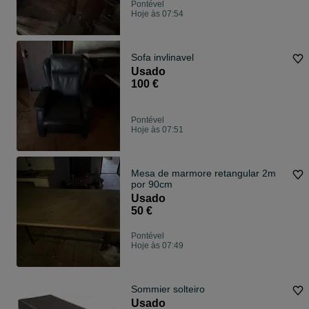
Pontével
Hoje às 07:54
Sofa invlinavel
Usado
100 €
Pontével
Hoje às 07:51
Mesa de marmore retangular 2m
por 90cm
Usado
50 €
Pontével
Hoje às 07:49
Sommier solteiro
Usado