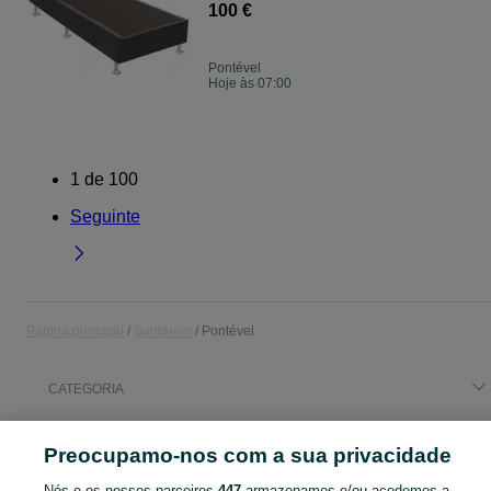
100 €
Pontével
Hoje às 07:00
1
de
100
Seguinte
Página principal
Santarém
Pontével
CATEGORIA
Pesquisas populares
Preocupamo-nos com a sua privacidade
casca de pinheiro
pinheiro
são julião do tojal
Nós e os nossos parceiros
447
armazenamos e/ou acedemos a