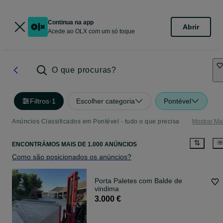
Continua na app
Abrir
Acede ao OLX com um só toque
O que procuras?
Filtros
·
1
Escolher categoria
Pontével
Anúncios Classificados em Pontével - tudo o que precisa
Mostrar Ma
ENCONTRÁMOS
MAIS DE
1.000 ANÚNCIOS
Como são posicionados os anúncios?
Porta Paletes com Balde de
vindima
3.000 €