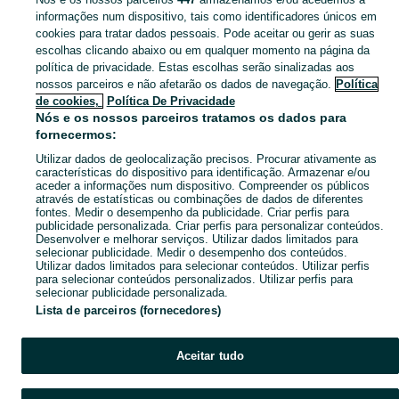
informações num dispositivo, tais como identificadores únicos em
Descubra os anúncios classificados gratuitos em Pontével no OLX Portugal. Desde empregos a serviços e produtos, encontre tudo o que precisa localmente.
Mostrar Ma
cookies para tratar dados pessoais. Pode aceitar ou gerir as suas
escolhas clicando abaixo ou em qualquer momento na página da
política de privacidade. Estas escolhas serão sinalizadas aos
Mapa do site
nossos parceiros e não afetarão os dados de navegação.
Política
Mapa das freguesias
de cookies,
Política De Privacidade
Nós e os nossos parceiros tratamos os dados para
Mapa de mini-sites
fornecermos:
Pesquisas populares
Utilizar dados de geolocalização precisos. Procurar ativamente as
características do dispositivo para identificação. Armazenar e/ou
aceder a informações num dispositivo. Compreender os públicos
através de estatísticas ou combinações de dados de diferentes
fontes. Medir o desempenho da publicidade. Criar perfis para
publicidade personalizada. Criar perfis para personalizar conteúdos.
Desenvolver e melhorar serviços. Utilizar dados limitados para
selecionar publicidade. Medir o desempenho dos conteúdos.
Utilizar dados limitados para selecionar conteúdos. Utilizar perfis
para selecionar conteúdos personalizados. Utilizar perfis para
selecionar publicidade personalizada.
Lista de parceiros (fornecedores)
Aceitar tudo