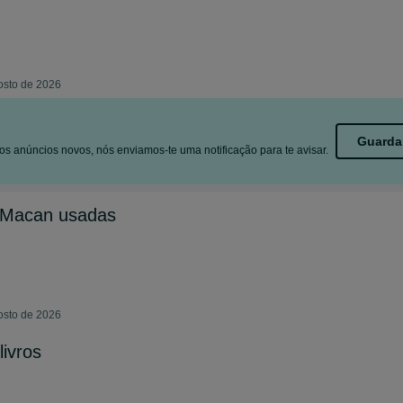
osto de 2026
Guarda
s anúncios novos, nós enviamos-te uma notificação para te avisar.
 Macan usadas
osto de 2026
livros