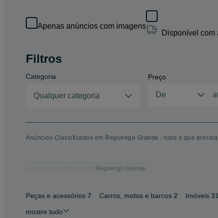
Apenas anúncios com imagens
Disponível com
Filtros
Categoria
Preço
Qualquer categoria
Anúncios Classificados em Reguengo Grande - tudo o que precisa
Página principal
Lisboa
Reguengo Grande
Peças e acessórios
7
Carros, motos e barcos
2
Imóveis
3
mostre tudo