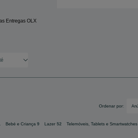
 as Entregas OLX
Ordenar por:
Anú
1
Bebé e Criança
9
Lazer
52
Telemóveis, Tablets e Smartwatches