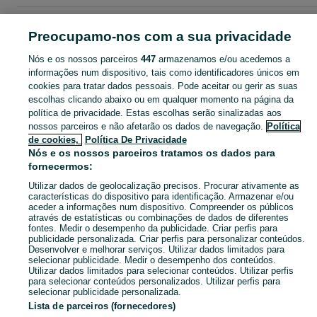
Página principal
Ilha da Graciosa
Santa Cruz da Graciosa
Preocupamo-nos com a sua privacidade
Nós e os nossos parceiros
447
armazenamos e/ou acedemos a
CATEGORIA
informações num dispositivo, tais como identificadores únicos em
cookies para tratar dados pessoais. Pode aceitar ou gerir as suas
Descubra os anúncios classificados gratuitos em Santa Cruz da Graciosa no OLX Portugal. Desde empregos a serviços e produtos, encontre tudo o que precisa localmente.
Mostrar Ma
escolhas clicando abaixo ou em qualquer momento na página da
política de privacidade. Estas escolhas serão sinalizadas aos
nossos parceiros e não afetarão os dados de navegação.
Política
Mapa do site
de cookies,
Política De Privacidade
Mapa das freguesias
Nós e os nossos parceiros tratamos os dados para
fornecermos:
Mapa de mini-sites
Utilizar dados de geolocalização precisos. Procurar ativamente as
Pesquisas populares
características do dispositivo para identificação. Armazenar e/ou
aceder a informações num dispositivo. Compreender os públicos
através de estatísticas ou combinações de dados de diferentes
fontes. Medir o desempenho da publicidade. Criar perfis para
publicidade personalizada. Criar perfis para personalizar conteúdos.
Desenvolver e melhorar serviços. Utilizar dados limitados para
selecionar publicidade. Medir o desempenho dos conteúdos.
Utilizar dados limitados para selecionar conteúdos. Utilizar perfis
para selecionar conteúdos personalizados. Utilizar perfis para
selecionar publicidade personalizada.
Lista de parceiros (fornecedores)