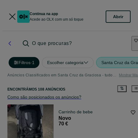
Continua na app
Abrir
Acede ao OLX com um só toque
O que procuras?
Filtros
·
1
Escolher categoria
Santa Cruz da Gra
Anúncios Classificados em Santa Cruz da Graciosa - tudo o que precisa - Página 2
Mostrar Ma
ENCONTRÁMOS 108 ANÚNCIOS
Como são posicionados os anúncios?
Carrinho de bebe
Novo
70 €