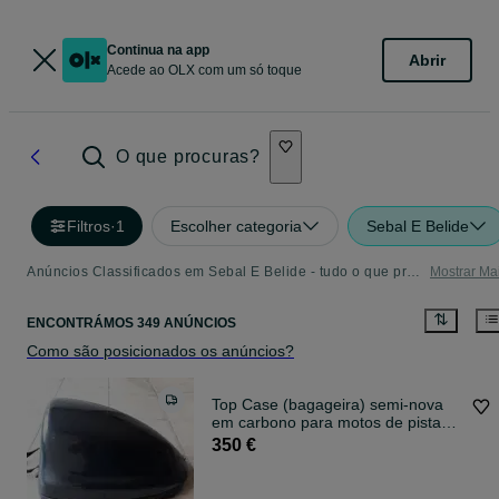
Continua na app
Abrir
Acede ao OLX com um só toque
O que procuras?
Filtros
·
1
Escolher categoria
Sebal E Belide
Anúncios Classificados em Sebal E Belide - tudo o que precisa
Mostrar Ma
ENCONTRÁMOS 349 ANÚNCIOS
Como são posicionados os anúncios?
Top Case (bagageira) semi-nova
em carbono para motos de pista
por 350€
350 €