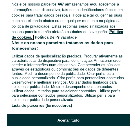
Nós e os nossos parceiros
447
armazenamos e/ou acedemos a
CATEGORIA
informações num dispositivo, tais como identificadores únicos em
cookies para tratar dados pessoais. Pode aceitar ou gerir as suas
escolhas clicando abaixo ou em qualquer momento na página da
Descubra os anúncios classificados gratuitos em Sebal E Belide no OLX Portugal. Desde empregos a serviços e produtos, encontre tudo o que precisa localmente.
Mostrar Ma
política de privacidade. Estas escolhas serão sinalizadas aos
nossos parceiros e não afetarão os dados de navegação.
Política
Mapa do site
de cookies,
Política De Privacidade
Mapa das freguesias
Nós e os nossos parceiros tratamos os dados para
fornecermos:
Mapa de mini-sites
Utilizar dados de geolocalização precisos. Procurar ativamente as
Pesquisas populares
características do dispositivo para identificação. Armazenar e/ou
aceder a informações num dispositivo. Compreender os públicos
através de estatísticas ou combinações de dados de diferentes
fontes. Medir o desempenho da publicidade. Criar perfis para
publicidade personalizada. Criar perfis para personalizar conteúdos.
Desenvolver e melhorar serviços. Utilizar dados limitados para
selecionar publicidade. Medir o desempenho dos conteúdos.
Utilizar dados limitados para selecionar conteúdos. Utilizar perfis
para selecionar conteúdos personalizados. Utilizar perfis para
selecionar publicidade personalizada.
Lista de parceiros (fornecedores)
Aceitar tudo