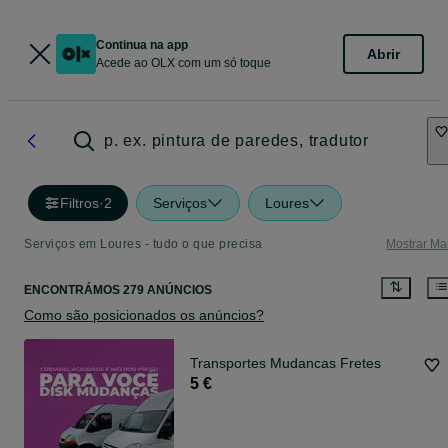
Continua na app
Abrir
Acede ao OLX com um só toque
p. ex. pintura de paredes, tradutor
Filtros
·
2
Serviços
Loures
Serviços em Loures - tudo o que precisa
Mostrar Ma
ENCONTRÁMOS 279 ANÚNCIOS
Como são posicionados os anúncios?
Transportes Mudancas Fretes
5 €