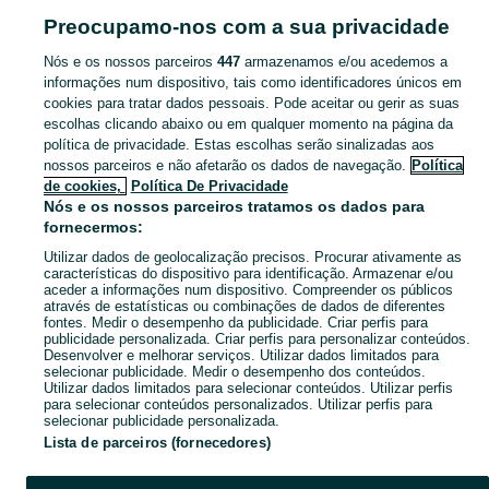
Pesquisas populares
Preocupamo-nos com a sua privacidade
massagens
tv
fibra tv
massagem
deck
Nós e os nossos parceiros
447
armazenamos e/ou acedemos a
informações num dispositivo, tais como identificadores únicos em
Navegue pelos últimos anúncios de Serviços em Loures no OLX Portugal. Compre e venda produtos locais com facilidade e segurança.
Mostrar Ma
cookies para tratar dados pessoais. Pode aceitar ou gerir as suas
escolhas clicando abaixo ou em qualquer momento na página da
política de privacidade. Estas escolhas serão sinalizadas aos
Mapa do site
nossos parceiros e não afetarão os dados de navegação.
Política
Mapa das freguesias
de cookies,
Política De Privacidade
Nós e os nossos parceiros tratamos os dados para
Mapa de mini-sites
fornecermos:
Pesquisas populares
Utilizar dados de geolocalização precisos. Procurar ativamente as
características do dispositivo para identificação. Armazenar e/ou
aceder a informações num dispositivo. Compreender os públicos
através de estatísticas ou combinações de dados de diferentes
fontes. Medir o desempenho da publicidade. Criar perfis para
publicidade personalizada. Criar perfis para personalizar conteúdos.
Desenvolver e melhorar serviços. Utilizar dados limitados para
selecionar publicidade. Medir o desempenho dos conteúdos.
Utilizar dados limitados para selecionar conteúdos. Utilizar perfis
para selecionar conteúdos personalizados. Utilizar perfis para
selecionar publicidade personalizada.
Lista de parceiros (fornecedores)