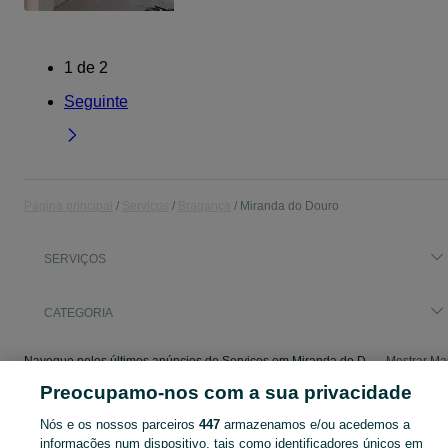
1
de
2
Seguinte
Página principal
Serviços
Bragança
Miranda do Douro
SERVIÇOS
CATEGORIA
Navegue pelos últimos anúncios de Serviços em Miranda do Douro no OLX Portugal. Compre e venda produtos locais com facilidade e segurança.
Mostrar Ma
Preocupamo-nos com a sua privacidade
Mapa do site
Nós e os nossos parceiros
447
armazenamos e/ou acedemos a
Mapa das freguesias
informações num dispositivo, tais como identificadores únicos em