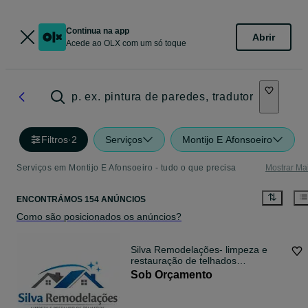
Continua na app
Abrir
Acede ao OLX com um só toque
p. ex. pintura de paredes, tradutor
Filtros
·
2
Serviços
Montijo E Afonsoeiro
Serviços em Montijo E Afonsoeiro - tudo o que precisa
Mostrar Ma
ENCONTRÁMOS 154 ANÚNCIOS
Como são posicionados os anúncios?
Silva Remodelações- limpeza e
restauração de telhados
910936492
Sob Orçamento