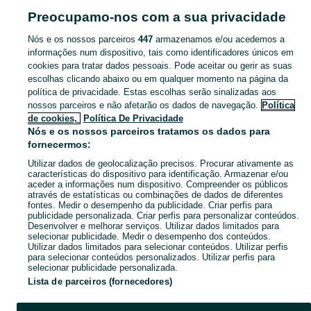
Pesquisas populares
Preocupamo-nos com a sua privacidade
depilacao a cera
massagens homens gays
café
Nós e os nossos parceiros
447
armazenamos e/ou acedemos a
informações num dispositivo, tais como identificadores únicos em
Navegue pelos últimos anúncios de Serviços em Montijo E Afonsoeiro no OLX Portugal. Compre e venda produtos locais com facilidade e segurança.
Mostrar Ma
cookies para tratar dados pessoais. Pode aceitar ou gerir as suas
escolhas clicando abaixo ou em qualquer momento na página da
política de privacidade. Estas escolhas serão sinalizadas aos
Mapa do site
nossos parceiros e não afetarão os dados de navegação.
Política
Mapa das freguesias
de cookies,
Política De Privacidade
Nós e os nossos parceiros tratamos os dados para
Mapa de mini-sites
fornecermos:
Pesquisas populares
Utilizar dados de geolocalização precisos. Procurar ativamente as
características do dispositivo para identificação. Armazenar e/ou
aceder a informações num dispositivo. Compreender os públicos
através de estatísticas ou combinações de dados de diferentes
fontes. Medir o desempenho da publicidade. Criar perfis para
publicidade personalizada. Criar perfis para personalizar conteúdos.
Desenvolver e melhorar serviços. Utilizar dados limitados para
selecionar publicidade. Medir o desempenho dos conteúdos.
Utilizar dados limitados para selecionar conteúdos. Utilizar perfis
para selecionar conteúdos personalizados. Utilizar perfis para
selecionar publicidade personalizada.
Lista de parceiros (fornecedores)