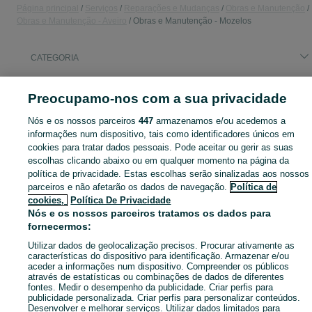
Página principal
Serviços
Reparações e Mudanças
Obras e Manutenção
Obras e Manutenção - Aveiro
Obras e Manutenção - Mozelos
CATEGORIA
Navegue pelos últimos anúncios de Obras e Manutenção em Mozelos no OLX Portugal. Compre e venda produtos locais com facilidade e segurança.
Mostrar Ma
Preocupamo-nos com a sua privacidade
Nós e os nossos parceiros
447
armazenamos e/ou acedemos a
Mapa do site
informações num dispositivo, tais como identificadores únicos em
Mapa das freguesias
cookies para tratar dados pessoais. Pode aceitar ou gerir as suas
Mapa de mini-sites
escolhas clicando abaixo ou em qualquer momento na página da
política de privacidade. Estas escolhas serão sinalizadas aos nossos
Pesquisas populares
parceiros e não afetarão os dados de navegação.
Política de
cookies,
Política De Privacidade
Nós e os nossos parceiros tratamos os dados para
fornecermos:
Utilizar dados de geolocalização precisos. Procurar ativamente as
características do dispositivo para identificação. Armazenar e/ou
aceder a informações num dispositivo. Compreender os públicos
através de estatísticas ou combinações de dados de diferentes
fontes. Medir o desempenho da publicidade. Criar perfis para
publicidade personalizada. Criar perfis para personalizar conteúdos.
Desenvolver e melhorar serviços. Utilizar dados limitados para