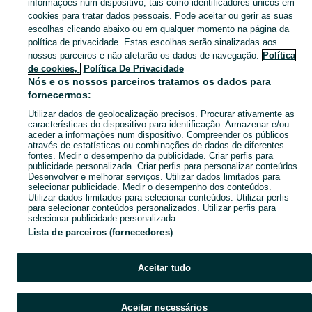
informações num dispositivo, tais como identificadores únicos em
cookies para tratar dados pessoais. Pode aceitar ou gerir as suas
CATEGORIA
escolhas clicando abaixo ou em qualquer momento na página da
política de privacidade. Estas escolhas serão sinalizadas aos
nossos parceiros e não afetarão os dados de navegação.
Política
Mapa do site
de cookies,
Política De Privacidade
Nós e os nossos parceiros tratamos os dados para
Mapa das freguesias
fornecermos:
Mapa de mini-sites
Utilizar dados de geolocalização precisos. Procurar ativamente as
Pesquisas populares
características do dispositivo para identificação. Armazenar e/ou
aceder a informações num dispositivo. Compreender os públicos
através de estatísticas ou combinações de dados de diferentes
fontes. Medir o desempenho da publicidade. Criar perfis para
publicidade personalizada. Criar perfis para personalizar conteúdos.
Desenvolver e melhorar serviços. Utilizar dados limitados para
selecionar publicidade. Medir o desempenho dos conteúdos.
Utilizar dados limitados para selecionar conteúdos. Utilizar perfis
para selecionar conteúdos personalizados. Utilizar perfis para
selecionar publicidade personalizada.
Lista de parceiros (fornecedores)
Aceitar tudo
Aceitar necessários