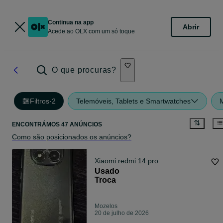
Continua na app
Abrir
Acede ao OLX com um só toque
O que procuras?
Filtros
·
2
Telemóveis, Tablets e Smartwatches
ENCONTRÁMOS 47 ANÚNCIOS
Como são posicionados os anúncios?
Xiaomi redmi 14 pro
Usado
Troca
Mozelos
20 de julho de 2026