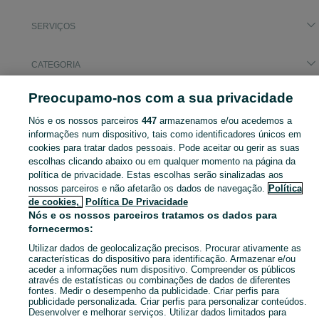
SERVIÇOS
CATEGORIA
Preocupamo-nos com a sua privacidade
Pesquisas populares
aluguer de carrinha caixa aberta
Nós e os nossos parceiros
447
armazenamos e/ou acedemos a
informações num dispositivo, tais como identificadores únicos em
cookies para tratar dados pessoais. Pode aceitar ou gerir as suas
Navegue pelos últimos anúncios de Serviços em Tomar (São João Baptista) E Santa Maria Dos Olivais no OLX Portugal. Compre e venda produtos locais com facilidade e segurança.
Mostrar Ma
escolhas clicando abaixo ou em qualquer momento na página da
política de privacidade. Estas escolhas serão sinalizadas aos
nossos parceiros e não afetarão os dados de navegação.
Política
Mapa do site
de cookies,
Política De Privacidade
Mapa das freguesias
Nós e os nossos parceiros tratamos os dados para
Mapa de mini-sites
fornecermos:
Pesquisas populares
Utilizar dados de geolocalização precisos. Procurar ativamente as
características do dispositivo para identificação. Armazenar e/ou
aceder a informações num dispositivo. Compreender os públicos
através de estatísticas ou combinações de dados de diferentes
fontes. Medir o desempenho da publicidade. Criar perfis para
publicidade personalizada. Criar perfis para personalizar conteúdos.
Desenvolver e melhorar serviços. Utilizar dados limitados para