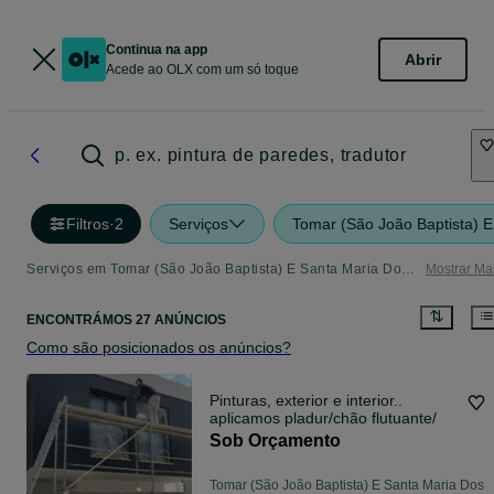
Continua na app
Abrir
Acede ao OLX com um só toque
p. ex. pintura de paredes, tradutor
Filtros
·
2
Serviços
Tomar (São João Baptista) E
Serviços em Tomar (São João Baptista) E Santa Maria Dos Olivais - tudo o que precisa
Mostrar Ma
ENCONTRÁMOS 27 ANÚNCIOS
Como são posicionados os anúncios?
Pinturas, exterior e interior..
aplicamos pladur/chão flutuante/
Sob Orçamento
Tomar (São João Baptista) E Santa Maria Dos