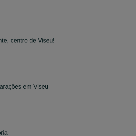
e, centro de Viseu!
parações em Viseu
ria