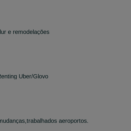
dur e remodelações
Renting Uber/Glovo
mudanças,trabalhados aeroportos.