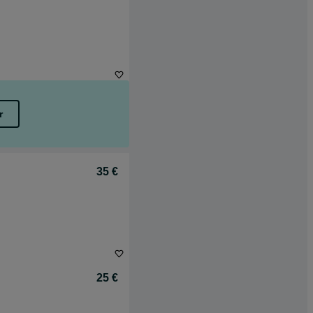
r
35 €
25 €