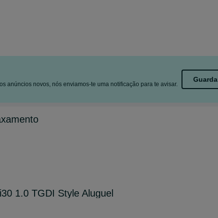
Guarda
s anúncios novos, nós enviamos-te uma notificação para te avisar.
axamento
i30 1.0 TGDI Style Aluguel