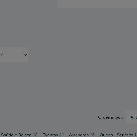
Ordenar por:
Anú
Saúde e Beleza
12
Eventos
21
Alugueres
15
Outros - Serviços
1