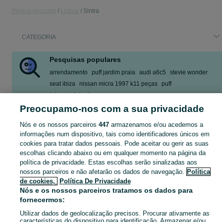
Página principal
Lisboa
Sintra
CATEGORIA
Pesquisas populares
arrendamento
puff jardim praia
audi a6c5
stevie wonder
seat ibiza
nissan micra 1997 k11 peças
puff
telemovel rio de mouro
Preocupamo-nos com a sua privacidade
Mostrar Mais
Nós e os nossos parceiros
447
armazenamos e/ou acedemos a
informações num dispositivo, tais como identificadores únicos em
Descubra os anúncios classificados gratuitos em no OLX Portugal. Desde empregos a serviços e produtos, encontre tudo o que precisa localmente.
Mostrar Ma
cookies para tratar dados pessoais. Pode aceitar ou gerir as suas
escolhas clicando abaixo ou em qualquer momento na página da
Mapa do site
política de privacidade. Estas escolhas serão sinalizadas aos
nossos parceiros e não afetarão os dados de navegação.
Política
Mapa das freguesias
de cookies,
Política De Privacidade
Mapa de mini-sites
Nós e os nossos parceiros tratamos os dados para
Pesquisas populares
fornecermos:
Utilizar dados de geolocalização precisos. Procurar ativamente as
características do dispositivo para identificação. Armazenar e/ou