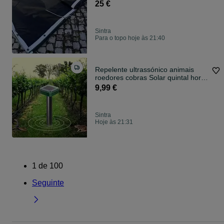
25 €
Sintra
Para o topo hoje às 21:40
Repelente ultrassónico animais
roedores cobras Solar quintal horta
NOV
9,99 €
Sintra
Hoje às 21:31
1
de
100
Seguinte