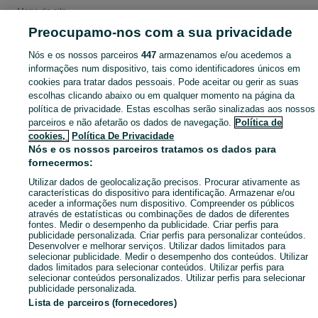
Mapa do site
Preocupamo-nos com a sua privacidade
Mapa das freguesias
Mapa de mini-sites
Nós e os nossos parceiros
447
armazenamos e/ou acedemos a
Pesquisas populares
informações num dispositivo, tais como identificadores únicos em
cookies para tratar dados pessoais. Pode aceitar ou gerir as suas
escolhas clicando abaixo ou em qualquer momento na página da
política de privacidade. Estas escolhas serão sinalizadas aos nossos
parceiros e não afetarão os dados de navegação.
Política de
cookies,
Política De Privacidade
Nós e os nossos parceiros tratamos os dados para
fornecermos:
Utilizar dados de geolocalização precisos. Procurar ativamente as
características do dispositivo para identificação. Armazenar e/ou
aceder a informações num dispositivo. Compreender os públicos
através de estatísticas ou combinações de dados de diferentes
fontes. Medir o desempenho da publicidade. Criar perfis para
publicidade personalizada. Criar perfis para personalizar conteúdos.
Desenvolver e melhorar serviços. Utilizar dados limitados para
selecionar publicidade. Medir o desempenho dos conteúdos. Utilizar
dados limitados para selecionar conteúdos. Utilizar perfis para
selecionar conteúdos personalizados. Utilizar perfis para selecionar
publicidade personalizada.
Lista de parceiros (fornecedores)