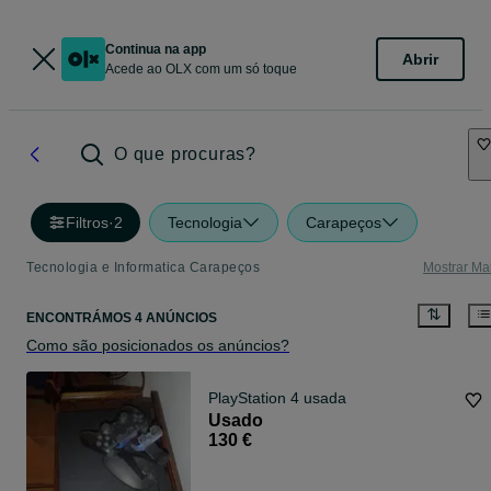
Continua na app
Abrir
Acede ao OLX com um só toque
O que procuras?
Filtros
·
2
Tecnologia
Carapeços
Tecnologia e Informatica Carapeços
Mostrar Ma
ENCONTRÁMOS 4 ANÚNCIOS
Como são posicionados os anúncios?
PlayStation 4 usada
Usado
130 €