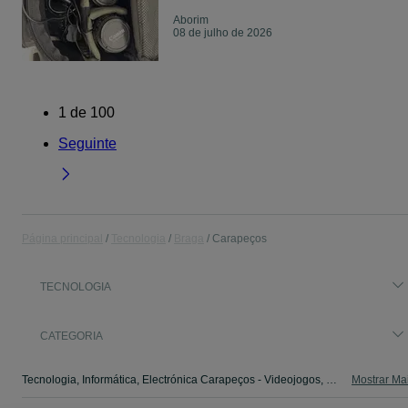
Aborim
08 de julho de 2026
1
de
100
Seguinte
Página principal
Tecnologia
Braga
Carapeços
TECNOLOGIA
CATEGORIA
Tecnologia, Informática, Electrónica Carapeços - Videojogos, Consolas, TV, Computadores. Veja os anúncios ou publique o seu anúncio no OLX Portugal.
Mostrar Ma