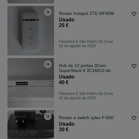
Router hotspot ZTE MF65M
Usado
25 €
Fânzeres E São Pedro Da Cova
02 de agosto de 2026
Hub de 12 portas 3Com
SuperStack II 3C16610 de
velocidade dupla 500
Usado
40 €
Fânzeres E São Pedro Da Cova
02 de agosto de 2026
Router e switch zylex P-600
Usado
30 €