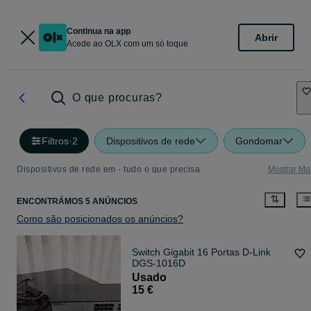
Continua na app
Abrir
Acede ao OLX com um só toque
O que procuras?
Filtros
·
2
Dispositivos de rede
Gondomar
Dispositivos de rede em - tudo o que precisa
Mostrar Ma
ENCONTRÁMOS 5 ANÚNCIOS
Como são posicionados os anúncios?
Switch Gigabit 16 Portas D-Link
DGS-1016D
Usado
15 €