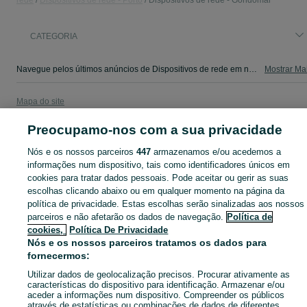
rede
Dispositivos de rede - Porto
Dispositivos de rede - Gondomar
CATEGORIA
Navegue pelos últimos anúncios de Dispositivos de rede em no OLX Portugal. Compre e venda produtos locais com facilidade e segurança.
Mostrar Ma
Mapa do site
Mapa das freguesias
Preocupamo-nos com a sua privacidade
Mapa de mini-sites
Nós e os nossos parceiros
447
armazenamos e/ou acedemos a
Pesquisas populares
informações num dispositivo, tais como identificadores únicos em
cookies para tratar dados pessoais. Pode aceitar ou gerir as suas
escolhas clicando abaixo ou em qualquer momento na página da
política de privacidade. Estas escolhas serão sinalizadas aos nossos
parceiros e não afetarão os dados de navegação.
Política de
cookies,
Política De Privacidade
Nós e os nossos parceiros tratamos os dados para
fornecermos:
Utilizar dados de geolocalização precisos. Procurar ativamente as
características do dispositivo para identificação. Armazenar e/ou
aceder a informações num dispositivo. Compreender os públicos
através de estatísticas ou combinações de dados de diferentes