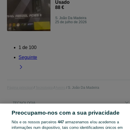
Gold, ATX 3.1)
Usado
88 €
S. João Da Madeira
25 de julho de 2026
1
de
100
Seguinte
Página principal
Tecnologia
Aveiro
S. João Da Madeira
TECNOLOGIA
Preocupamo-nos com a sua privacidade
CATEGORIA
Nós e os nossos parceiros
447
armazenamos e/ou acedemos a
informações num dispositivo, tais como identificadores únicos em