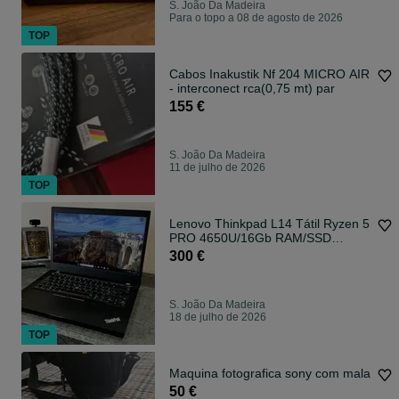
S. João Da Madeira
Para o topo a 08 de agosto de 2026
TOP
Cabos Inakustik Nf 204 MICRO AIR
- interconect rca(0,75 mt) par
155 €
S. João Da Madeira
11 de julho de 2026
TOP
Lenovo Thinkpad L14 Tátil Ryzen 5
PRO 4650U/16Gb RAM/SSD
256Gb/Gráfica 2Gb
300 €
S. João Da Madeira
18 de julho de 2026
TOP
Maquina fotografica sony com mala
50 €