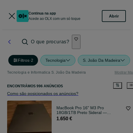
Continua na app
Abrir
Acede ao OLX com um só toque
O que procuras?
Filtros
·
2
Tecnologia
S. João Da Madeira
Tecnologia e Informatica S. João Da Madeira
Mostrar Ma
ENCONTRÁMOS 996 ANÚNCIOS
Como são posicionados os anúncios?
MacBook Pro 16" M3 Pro
18GB/1TB Preto Sideral —
Excelente estado
1.650 €