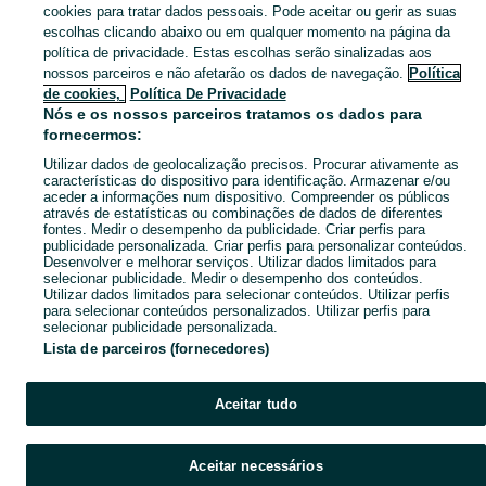
Tecnologia, Informática, Electrónica S. João Da Madeira - Videojogos, Consolas, TV, Computadores. Veja os anúncios ou publique o seu anúncio no OLX Portugal.
Mostrar Ma
cookies para tratar dados pessoais. Pode aceitar ou gerir as suas
escolhas clicando abaixo ou em qualquer momento na página da
política de privacidade. Estas escolhas serão sinalizadas aos
Mapa do site
nossos parceiros e não afetarão os dados de navegação.
Política
Mapa das freguesias
de cookies,
Política De Privacidade
Nós e os nossos parceiros tratamos os dados para
Mapa de mini-sites
fornecermos:
Pesquisas populares
Utilizar dados de geolocalização precisos. Procurar ativamente as
características do dispositivo para identificação. Armazenar e/ou
aceder a informações num dispositivo. Compreender os públicos
através de estatísticas ou combinações de dados de diferentes
fontes. Medir o desempenho da publicidade. Criar perfis para
publicidade personalizada. Criar perfis para personalizar conteúdos.
Desenvolver e melhorar serviços. Utilizar dados limitados para
selecionar publicidade. Medir o desempenho dos conteúdos.
Utilizar dados limitados para selecionar conteúdos. Utilizar perfis
para selecionar conteúdos personalizados. Utilizar perfis para
selecionar publicidade personalizada.
Lista de parceiros (fornecedores)
Aceitar tudo
Aceitar necessários