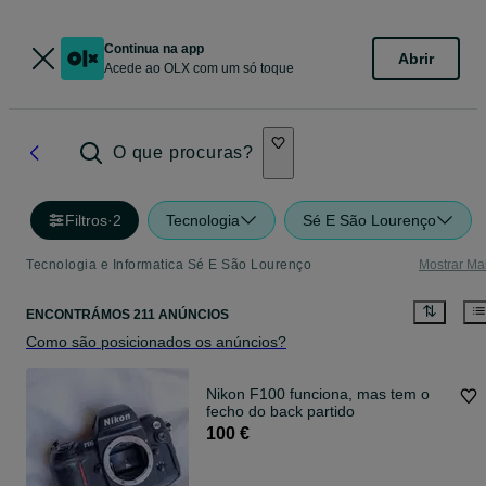
Continua na app
Abrir
Acede ao OLX com um só toque
O que procuras?
Filtros
·
2
Tecnologia
Sé E São Lourenço
Tecnologia e Informatica Sé E São Lourenço
Mostrar Ma
ENCONTRÁMOS 211 ANÚNCIOS
Como são posicionados os anúncios?
Nikon F100 funciona, mas tem o
fecho do back partido
100 €