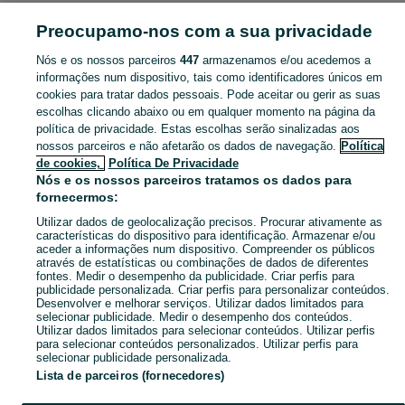
TECNOLOGIA
Preocupamo-nos com a sua privacidade
Nós e os nossos parceiros
447
armazenamos e/ou acedemos a
CATEGORIA
informações num dispositivo, tais como identificadores únicos em
cookies para tratar dados pessoais. Pode aceitar ou gerir as suas
Tecnologia, Informática, Electrónica Sé E São Lourenço - Videojogos, Consolas, TV, Computadores. Veja os anúncios ou publique o seu anúncio no OLX Portugal.
Mostrar Ma
escolhas clicando abaixo ou em qualquer momento na página da
política de privacidade. Estas escolhas serão sinalizadas aos
nossos parceiros e não afetarão os dados de navegação.
Política
Mapa do site
de cookies,
Política De Privacidade
Mapa das freguesias
Nós e os nossos parceiros tratamos os dados para
fornecermos:
Mapa de mini-sites
Utilizar dados de geolocalização precisos. Procurar ativamente as
Pesquisas populares
características do dispositivo para identificação. Armazenar e/ou
aceder a informações num dispositivo. Compreender os públicos
através de estatísticas ou combinações de dados de diferentes
fontes. Medir o desempenho da publicidade. Criar perfis para
publicidade personalizada. Criar perfis para personalizar conteúdos.
Desenvolver e melhorar serviços. Utilizar dados limitados para
selecionar publicidade. Medir o desempenho dos conteúdos.
Utilizar dados limitados para selecionar conteúdos. Utilizar perfis
para selecionar conteúdos personalizados. Utilizar perfis para
selecionar publicidade personalizada.
Lista de parceiros (fornecedores)