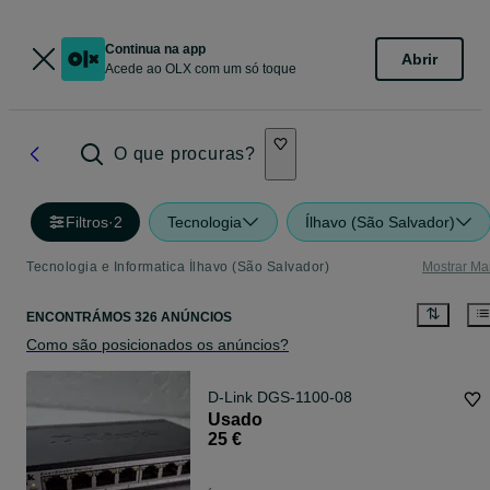
Continua na app
Abrir
Acede ao OLX com um só toque
O que procuras?
Filtros
·
2
Tecnologia
Ílhavo (São Salvador)
Tecnologia e Informatica Ílhavo (São Salvador)
Mostrar Ma
ENCONTRÁMOS 326 ANÚNCIOS
Como são posicionados os anúncios?
D-Link DGS-1100-08
Usado
25 €