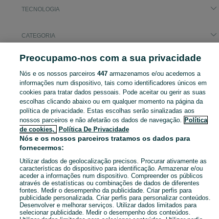
TECNOLOGIA
CATEGORIA
Preocupamo-nos com a sua privacidade
Pesquisas populares
computador
hp z2
gopro 11 hero
Nós e os nossos parceiros
447
armazenamos e/ou acedemos a
informações num dispositivo, tais como identificadores únicos em
cookies para tratar dados pessoais. Pode aceitar ou gerir as suas
Tecnologia, Informática, Electrónica Ílhavo (São Salvador) - Videojogos, Consolas, TV, Computadores. Veja os anúncios ou publique o seu anúncio no OLX Portugal.
Mostrar Ma
escolhas clicando abaixo ou em qualquer momento na página da
política de privacidade. Estas escolhas serão sinalizadas aos
nossos parceiros e não afetarão os dados de navegação.
Política
Mapa do site
de cookies,
Política De Privacidade
Mapa das freguesias
Nós e os nossos parceiros tratamos os dados para
Mapa de mini-sites
fornecermos:
Pesquisas populares
Utilizar dados de geolocalização precisos. Procurar ativamente as
características do dispositivo para identificação. Armazenar e/ou
aceder a informações num dispositivo. Compreender os públicos
através de estatísticas ou combinações de dados de diferentes
fontes. Medir o desempenho da publicidade. Criar perfis para
publicidade personalizada. Criar perfis para personalizar conteúdos.
Desenvolver e melhorar serviços. Utilizar dados limitados para
selecionar publicidade. Medir o desempenho dos conteúdos.