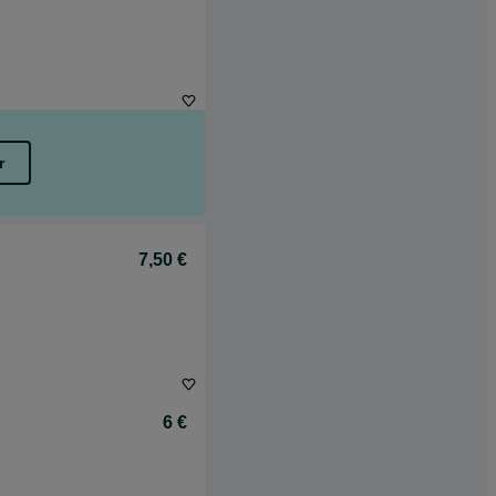
r
7,50 €
6 €