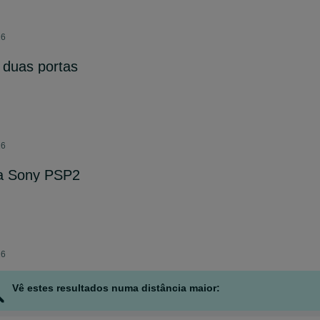
26
 duas portas
26
a Sony PSP2
26
Vê estes resultados numa distância maior: