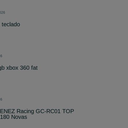
2026
 teclado
26
gb xbox 360 fat
26
ZENEZ Racing GC-RC01 TOP
 180 Novas