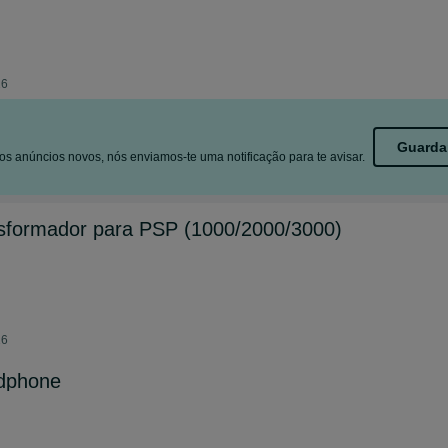
26
Guarda
s anúncios novos, nós enviamos-te uma notificação para te avisar.
nsformador para PSP (1000/2000/3000)
26
dphone