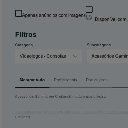
Apenas anúncios com imagens
Disponível com
Filtros
Categoria
Subcategoria
Videojogos - Consolas
Acessórios Gami
Mostrar tudo
Profissionais
Particulares
Acessórios Gaming em Creixomil - tudo o que precisa
Página principal
Tecnologia
Videojogos - Consolas
Acessórios Gami
Creixomil