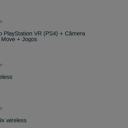
26
o PlayStation VR (PS4) + Câmera
 Move + Jogos
26
eless
26
9x wireless