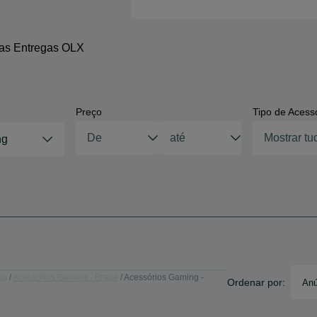
 as Entregas OLX
Preço
Tipo de Acess
Mostrar tu
ng
ng
Acessórios Gaming - Braga
Acessórios Gaming -
Ordenar por:
Anú