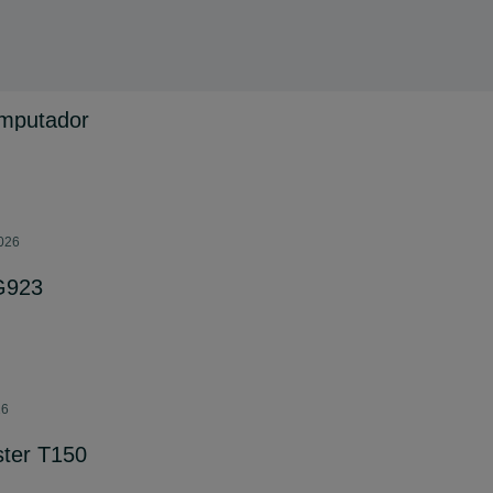
mputador
2026
 G923
26
ster T150