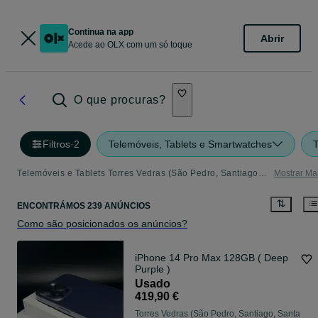
Continua na app
Abrir
Acede ao OLX com um só toque
O que procuras?
Filtros
·
2
Telemóveis, Tablets e Smartwatches
T
Telemóveis e Tablets Torres Vedras (São Pedro, Santiago, Santa Maria Do Castelo E São Miguel) E Matacães
Mostrar Ma
ENCONTRÁMOS 239 ANÚNCIOS
Como são posicionados os anúncios?
iPhone 14 Pro Max 128GB ( Deep
Purple )
Usado
419,90 €
Torres Vedras (São Pedro, Santiago, Santa