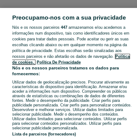
TELEMÓVEIS, TABLETS E SMARTWATCHES
Preocupamo-nos com a sua privacidade
Nós e os nossos parceiros
447
armazenamos e/ou acedemos a
CATEGORIA
informações num dispositivo, tais como identificadores únicos em
cookies para tratar dados pessoais. Pode aceitar ou gerir as suas
Anúncios Classificados Telemóveis, Tablets e Acessórios Torres Vedras (São Pedro, Santiago, Santa Maria Do Castelo E São Miguel) E Matacães. Veja os anúncios ou publique o seu anúncio grátis no OLX Portugal.
Mostrar Ma
escolhas clicando abaixo ou em qualquer momento na página da
política de privacidade. Estas escolhas serão sinalizadas aos
nossos parceiros e não afetarão os dados de navegação.
Política
Mapa do site
de cookies,
Política De Privacidade
Mapa das freguesias
Nós e os nossos parceiros tratamos os dados para
fornecermos:
Mapa de mini-sites
Utilizar dados de geolocalização precisos. Procurar ativamente as
Pesquisas populares
características do dispositivo para identificação. Armazenar e/ou
aceder a informações num dispositivo. Compreender os públicos
através de estatísticas ou combinações de dados de diferentes
fontes. Medir o desempenho da publicidade. Criar perfis para
publicidade personalizada. Criar perfis para personalizar conteúdos.
Desenvolver e melhorar serviços. Utilizar dados limitados para
selecionar publicidade. Medir o desempenho dos conteúdos.
Utilizar dados limitados para selecionar conteúdos. Utilizar perfis
para selecionar conteúdos personalizados. Utilizar perfis para
selecionar publicidade personalizada.
Lista de parceiros (fornecedores)