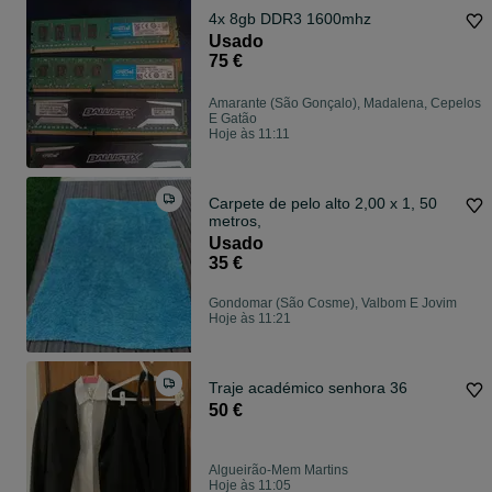
4x 8gb DDR3 1600mhz
Usado
75 €
Amarante (São Gonçalo), Madalena, Cepelos
E Gatão
Hoje às 11:11
Carpete de pelo alto 2,00 x 1, 50
metros,
Usado
35 €
Gondomar (São Cosme), Valbom E Jovim
Hoje às 11:21
Traje académico senhora 36
50 €
Algueirão-Mem Martins
Hoje às 11:05