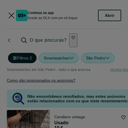
Continua na app
Abrir
Acede ao OLX com um só toque
O que procuras?
Filtros
·
2
Smartwatches
São Pedro
Smartwatches em São Pedro - tudo o que precisa
Mostrar Ma
Como são posicionados os anúncios?
Não encontrámos resultados, mas estes anúncios
estão relacionados com os que viste recentemente
Candiero vintage
Usado
10 €