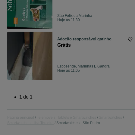
São Felix da Marinha
Hoje às 11:30
Adoção responsável gatinho
Grátis
Esposende, Marinhas E Gandra
Hoje às 11:05
1
de
1
Página principal
Telemóveis, Tablets e Smartwatches
Smartwatches
Smartwatches - Ilha Terceira
Smartwatches - São Pedro