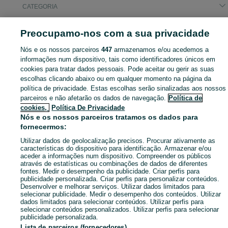
CATEGORIA
Navegue pelos últimos anúncios de Smartwatches em São Pedro no OLX Portugal. Compre e venda produtos locais com facilidade e segurança.
Mostrar Ma
Preocupamo-nos com a sua privacidade
Nós e os nossos parceiros
447
armazenamos e/ou acedemos a
Mapa do site
informações num dispositivo, tais como identificadores únicos em
Mapa das freguesias
cookies para tratar dados pessoais. Pode aceitar ou gerir as suas
escolhas clicando abaixo ou em qualquer momento na página da
Mapa de mini-sites
política de privacidade. Estas escolhas serão sinalizadas aos nossos
Pesquisas populares
parceiros e não afetarão os dados de navegação.
Política de
cookies,
Política De Privacidade
Nós e os nossos parceiros tratamos os dados para
fornecermos:
Utilizar dados de geolocalização precisos. Procurar ativamente as
características do dispositivo para identificação. Armazenar e/ou
aceder a informações num dispositivo. Compreender os públicos
através de estatísticas ou combinações de dados de diferentes
fontes. Medir o desempenho da publicidade. Criar perfis para
publicidade personalizada. Criar perfis para personalizar conteúdos.
Desenvolver e melhorar serviços. Utilizar dados limitados para
selecionar publicidade. Medir o desempenho dos conteúdos. Utilizar
dados limitados para selecionar conteúdos. Utilizar perfis para
selecionar conteúdos personalizados. Utilizar perfis para selecionar
publicidade personalizada.
Lista de parceiros (fornecedores)