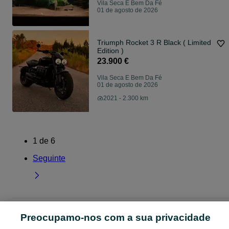
Vila Seca E Bem Da Fé
01 de agosto de 2026
Triumph Rocket 3 R Black ( Limited
Edition )
23.900 €
Vila Seca E Bem Da Fé
01 de agosto de 2026
2021 - 2.300 km
1
de
6
Seguinte
Página principal
Coimbra
Vila Seca E Bem Da Fé
Preocupamo-nos com a sua privacidade