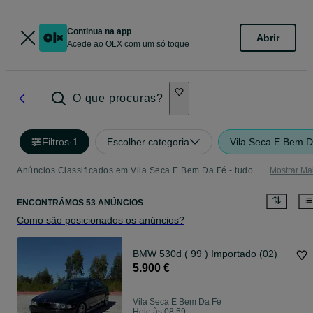
Continua na app
Abrir
Acede ao OLX com um só toque
O que procuras?
Filtros
·
1
Escolher categoria
Vila Seca E Bem 
Anúncios Classificados em Vila Seca E Bem Da Fé - tudo o que precisa
Mostrar Ma
ENCONTRÁMOS 53 ANÚNCIOS
Como são posicionados os anúncios?
BMW 530d ( 99 ) Importado (02)
5.900 €
Vila Seca E Bem Da Fé
Hoje às 08:59