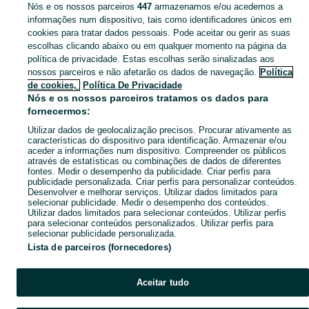
Nós e os nossos parceiros
447
armazenamos e/ou acedemos a
CATEGORIA
informações num dispositivo, tais como identificadores únicos em
cookies para tratar dados pessoais. Pode aceitar ou gerir as suas
escolhas clicando abaixo ou em qualquer momento na página da
Descubra os anúncios classificados gratuitos em Vila Seca E Bem Da Fé no OLX Portugal. Desde empregos a serviços e produtos, encontre tudo o que precisa localmente.
Mostrar Ma
política de privacidade. Estas escolhas serão sinalizadas aos
nossos parceiros e não afetarão os dados de navegação.
Política
Mapa do site
de cookies,
Política De Privacidade
Mapa das freguesias
Nós e os nossos parceiros tratamos os dados para
fornecermos:
Mapa de mini-sites
Utilizar dados de geolocalização precisos. Procurar ativamente as
Pesquisas populares
características do dispositivo para identificação. Armazenar e/ou
aceder a informações num dispositivo. Compreender os públicos
através de estatísticas ou combinações de dados de diferentes
fontes. Medir o desempenho da publicidade. Criar perfis para
publicidade personalizada. Criar perfis para personalizar conteúdos.
Desenvolver e melhorar serviços. Utilizar dados limitados para
selecionar publicidade. Medir o desempenho dos conteúdos.
Utilizar dados limitados para selecionar conteúdos. Utilizar perfis
para selecionar conteúdos personalizados. Utilizar perfis para
selecionar publicidade personalizada.
Lista de parceiros (fornecedores)
Aceitar tudo