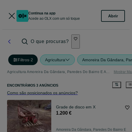
Continua na app
Abrir
Acede ao OLX com um só toque
O que procuras?
Filtros
·
2
Agricultura
Amoreira Da Gândara, Par
Agricultura Amoreira Da Gândara, Paredes Do Bairro E Ancas
Mostrar Ma
ENCONTRÁMOS 3 ANÚNCIOS
Como são posicionados os anúncios?
Grade de disco em X
1.200 €
Amoreira Da Gândara, Paredes Do Bairro E