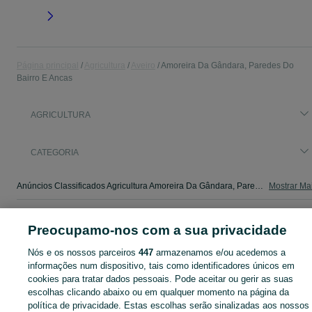
Página principal
Agricultura
Aveiro
Amoreira Da Gândara, Paredes Do
Bairro E Ancas
AGRICULTURA
CATEGORIA
Anúncios Classificados Agricultura Amoreira Da Gândara, Paredes Do Bairro E Ancas - Veja os anúncios ou publique o seu anúncio de Agricultura grátis no OLX.
Mostrar Ma
Mapa do site
Preocupamo-nos com a sua privacidade
Mapa das freguesias
Nós e os nossos parceiros
447
armazenamos e/ou acedemos a
Mapa de mini-sites
informações num dispositivo, tais como identificadores únicos em
Pesquisas populares
cookies para tratar dados pessoais. Pode aceitar ou gerir as suas
escolhas clicando abaixo ou em qualquer momento na página da
política de privacidade. Estas escolhas serão sinalizadas aos nossos