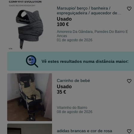
Marsupio/ berço / banheira /
espreguiçadeira / aquecedor de
biberões
Usado
100 €
Amoreira Da Gândara, Paredes Do Bairro E
Ancas
01 de agosto de 2026
Vê estes resultados numa distância maior:
Carrinho de bebé
Usado
35 €
Vilarinho do Bairro
08 de agosto de 2026
adidas brancas e cor de rosa