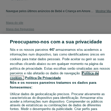
Navegue pelos últimos anúncios de Bebé e Criança em Amoreira Da Gândara, Paredes Do Bairro E Ancas no OLX Portugal. Compre e venda produtos locais com facilidade e segurança.
Mostrar Ma
Mapa do site
Mapa das freguesias
Mapa de mini-sites
Preocupamo-nos com a sua privacidade
Pesquisas populares
Nós e os nossos parceiros
447
armazenamos e/ou acedemos a
informações num dispositivo, tais como identificadores únicos em
cookies para tratar dados pessoais. Pode aceitar ou gerir as suas
escolhas clicando abaixo ou em qualquer momento na página da
política de privacidade. Estas escolhas serão sinalizadas aos nossos
parceiros e não afetarão os dados de navegação.
Política de
cookies,
Política De Privacidade
Nós e os nossos parceiros tratamos os dados para
fornecermos:
Utilizar dados de geolocalização precisos. Procurar ativamente as
características do dispositivo para identificação. Armazenar e/ou
aceder a informações num dispositivo. Compreender os públicos
através de estatísticas ou combinações de dados de diferentes
fontes. Medir o desempenho da publicidade. Criar perfis para