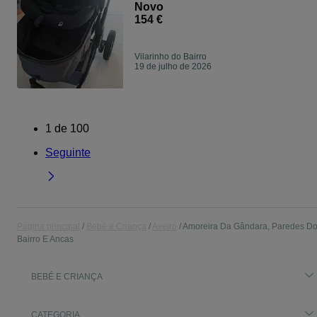
Novo
154 €
Vilarinho do Bairro
19 de julho de 2026
1
de
100
Seguinte
Página principal
Bebé e Criança
Aveiro
Amoreira Da Gândara, Paredes D
Bairro E Ancas
BEBÉ E CRIANÇA
CATEGORIA