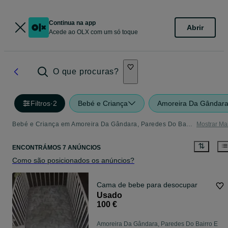
Continua na app
Abrir
Acede ao OLX com um só toque
O que procuras?
Filtros
·
2
Bebé e Criança
Amoreira Da Gândara
Bebé e Criança em Amoreira Da Gândara, Paredes Do Bairro E Ancas - tudo o que precisa
Mostrar Ma
ENCONTRÁMOS 7 ANÚNCIOS
Como são posicionados os anúncios?
Cama de bebe para desocupar
Usado
100 €
Amoreira Da Gândara, Paredes Do Bairro E