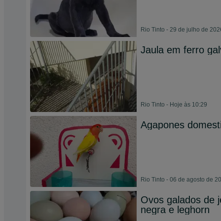
Rio Tinto - 29 de julho de 202
Jaula em ferro ga
Rio Tinto - Hoje às 10:29
Agapones domesti
Rio Tinto - 06 de agosto de 2
Ovos galados de je
negra e leghorn