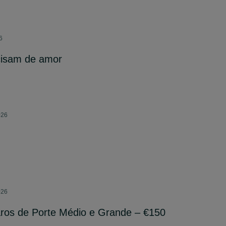
6
cisam de amor
026
026
aros de Porte Médio e Grande – €150