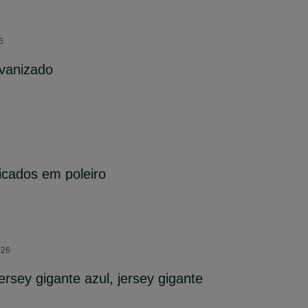
6
lvanizado
cados em poleiro
026
rsey gigante azul, jersey gigante