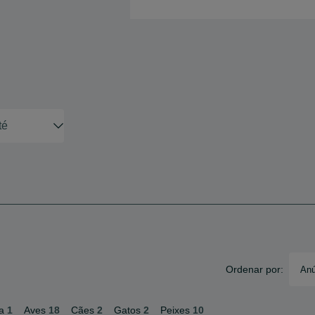
Ordenar por:
Anú
a
1
Aves
18
Cães
2
Gatos
2
Peixes
10