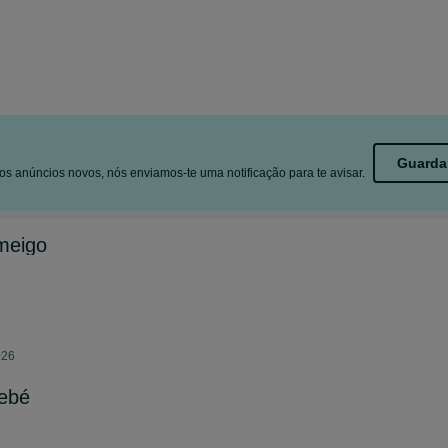
Guarda
s anúncios novos, nós enviamos-te uma notificação para te avisar.
meigo
026
bebé