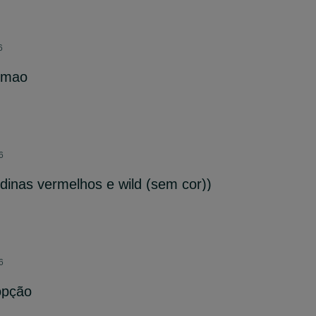
6
a mao
6
inas vermelhos e wild (sem cor))
6
opção