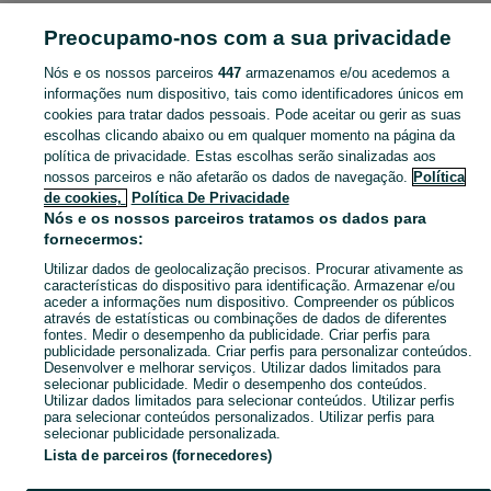
OUTRAS VENDAS
Preocupamo-nos com a sua privacidade
Nós e os nossos parceiros
447
armazenamos e/ou acedemos a
CATEGORIA
informações num dispositivo, tais como identificadores únicos em
cookies para tratar dados pessoais. Pode aceitar ou gerir as suas
Navegue pelos últimos anúncios de Outras Vendas em Rio Tinto no OLX Portugal. Compre e venda produtos locais com facilidade e segurança.
Mostrar Ma
escolhas clicando abaixo ou em qualquer momento na página da
política de privacidade. Estas escolhas serão sinalizadas aos
nossos parceiros e não afetarão os dados de navegação.
Política
Mapa do site
de cookies,
Política De Privacidade
Mapa das freguesias
Nós e os nossos parceiros tratamos os dados para
fornecermos:
Mapa de mini-sites
Utilizar dados de geolocalização precisos. Procurar ativamente as
Pesquisas populares
características do dispositivo para identificação. Armazenar e/ou
aceder a informações num dispositivo. Compreender os públicos
através de estatísticas ou combinações de dados de diferentes
fontes. Medir o desempenho da publicidade. Criar perfis para
publicidade personalizada. Criar perfis para personalizar conteúdos.
Desenvolver e melhorar serviços. Utilizar dados limitados para
selecionar publicidade. Medir o desempenho dos conteúdos.
Utilizar dados limitados para selecionar conteúdos. Utilizar perfis
para selecionar conteúdos personalizados. Utilizar perfis para
selecionar publicidade personalizada.
Lista de parceiros (fornecedores)