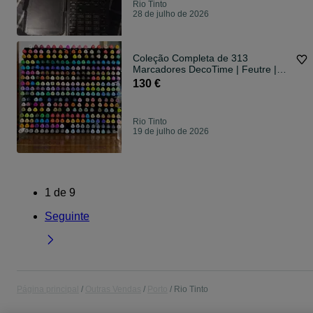
Rio Tinto
28 de julho de 2026
Coleção Completa de 313
Marcadores DecoTime | Feutre |
Alcohol markers
130 €
Rio Tinto
19 de julho de 2026
1
de
9
Seguinte
Página principal
Outras Vendas
Porto
Rio Tinto