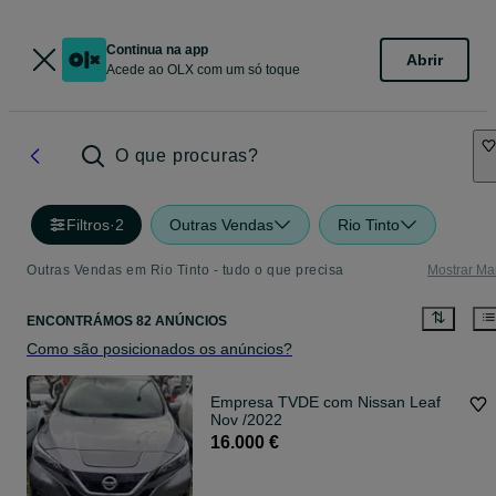
Continua na app
Abrir
Acede ao OLX com um só toque
O que procuras?
Filtros
·
2
Outras Vendas
Rio Tinto
Outras Vendas em Rio Tinto - tudo o que precisa
Mostrar Ma
ENCONTRÁMOS 82 ANÚNCIOS
Como são posicionados os anúncios?
Empresa TVDE com Nissan Leaf
Nov /2022
16.000 €