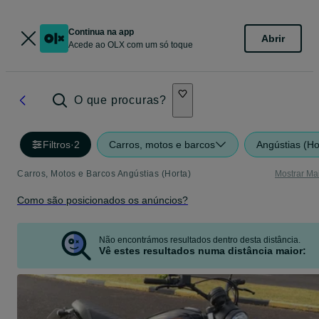
Continua na app
Abrir
Acede ao OLX com um só toque
O que procuras?
Filtros
·
2
Carros, motos e barcos
Angústias (Ho
Carros, Motos e Barcos Angústias (Horta)
Mostrar Ma
Como são posicionados os anúncios?
Não encontrámos resultados dentro desta distância.
Vê estes resultados numa distância maior: