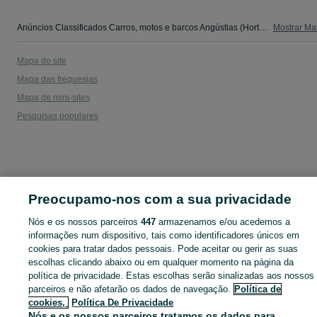
Anúncios Classificados Carros, motos e barcos Angústias (Horta) - camiões, salvados,autocaravanas, scooters e outros. Veja os anúncios ou publique o seu anúncio grátis no OLX Portugal.
Mostrar Ma
Mapa do site
Mapa das freguesias
Mapa de mini-sites
Pesquisas populares
Preocupamo-nos com a sua privacidade
Nós e os nossos parceiros
447
armazenamos e/ou acedemos a
informações num dispositivo, tais como identificadores únicos em
cookies para tratar dados pessoais. Pode aceitar ou gerir as suas
escolhas clicando abaixo ou em qualquer momento na página da
política de privacidade. Estas escolhas serão sinalizadas aos nossos
parceiros e não afetarão os dados de navegação.
Política de
cookies,
Política De Privacidade
Nós e os nossos parceiros tratamos os dados para