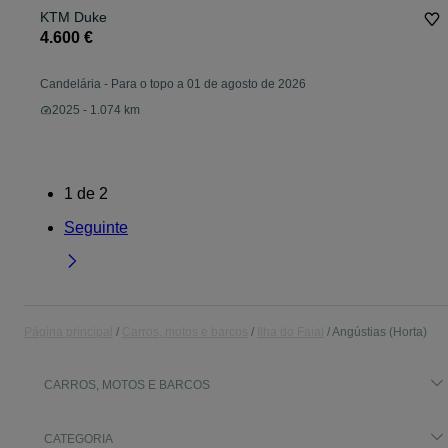
KTM Duke
4.600 €
Candelária
-
Para o topo a 01 de agosto de 2026
2025 - 1.074 km
1
de
2
Seguinte
Página principal
Carros, motos e barcos
Ilha do Faial
Angústias (Horta)
CARROS, MOTOS E BARCOS
CATEGORIA