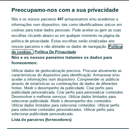
LAZER
Preocupamo-nos com a sua privacidade
Nós e os nossos parceiros
447
armazenamos e/ou acedemos a
CATEGORIA
informações num dispositivo, tais como identificadores únicos em
cookies para tratar dados pessoais. Pode aceitar ou gerir as suas
Navegue pelos últimos anúncios de Lazer em Angústias (Horta) no OLX Portugal. Compre e venda produtos locais com facilidade e segurança.
Mostrar Ma
escolhas clicando abaixo ou em qualquer momento na página da
política de privacidade. Estas escolhas serão sinalizadas aos
nossos parceiros e não afetarão os dados de navegação.
Política
Mapa do site
de cookies,
Política De Privacidade
Mapa das freguesias
Nós e os nossos parceiros tratamos os dados para
fornecermos:
Mapa de mini-sites
Utilizar dados de geolocalização precisos. Procurar ativamente as
Pesquisas populares
características do dispositivo para identificação. Armazenar e/ou
aceder a informações num dispositivo. Compreender os públicos
através de estatísticas ou combinações de dados de diferentes
fontes. Medir o desempenho da publicidade. Criar perfis para
publicidade personalizada. Criar perfis para personalizar conteúdos.
Desenvolver e melhorar serviços. Utilizar dados limitados para
selecionar publicidade. Medir o desempenho dos conteúdos.
Utilizar dados limitados para selecionar conteúdos. Utilizar perfis
para selecionar conteúdos personalizados. Utilizar perfis para
selecionar publicidade personalizada.
Lista de parceiros (fornecedores)