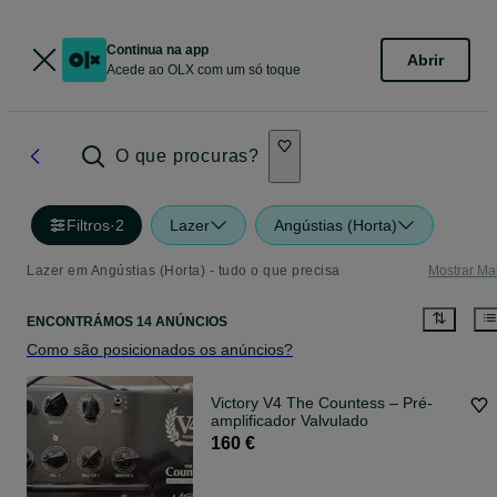
Continua na app
Abrir
Acede ao OLX com um só toque
O que procuras?
Filtros
·
2
Lazer
Angústias (Horta)
Lazer em Angústias (Horta) - tudo o que precisa
Mostrar Ma
ENCONTRÁMOS 14 ANÚNCIOS
Como são posicionados os anúncios?
Victory V4 The Countess – Pré-
amplificador Valvulado
160 €